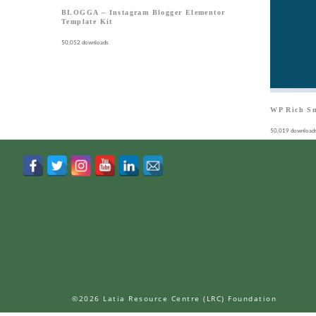
BLOGGA – Instagram Blogger Elementor
Template Kit
50,052 downloads
WP Rich Sn
50,019 download
©2026 Latia Resource Centre (LRC) Foundation