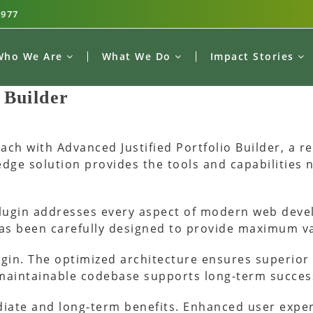
et giriş
meritking
meritking giriş
Millibahis giriş
jas
4977
bet giriş
marsbahis
marsbahis giriş
meritking
meritk
shagaming giriş
Meybet
Meybet giriş
Atlasbet
Atlasb
Who We Are
What We Do
Impact Stories
 giriş
restbet giriş
marsbahis giriş
amgbahis giriş
p
giriş
pokerklas
pokerklas giriş
betzula
betzula giriş
b
iş
pokerklas
pokerklas giriş
betzula
betzula giriş
bah
 Builder
iriş
marsbahis giriş
romabet giriş
romabet giriş
holi
oliganbet
Holiganbet giriş
Alobet giriş
Alobet giriş
r
ltrabet
ultrabet giriş
norabahis
norabahis giriş
enbe
h with Advanced Justified Portfolio Builder, a r
t giriş
holiganbet giriş
mavibet giriş
jojobet giriş
ho
-edge solution provides the tools and capabilities 
debet giriş
Betmatik
Betmatik giriş
Mariobet
Mariob
 giriş
lunabet
lunabet giriş
marsbahis
marsbahis gir
iş
Efesbet
Efesbet giriş
Meritking
Meritking giriş
Betp
plugin addresses every aspect of modern web dev
osbet
Teosbet giriş
Pulibet
Pulibet giriş
Betplay
Betpl
has been carefully designed to provide maximum 
rsbahis
marsbahis giriş
holiganbet
holiganbet giriş
lugin. The optimized architecture ensures superio
 giriş
Restbet
Restbet giriş
Jokerbet
Jokerbet giriş
Ro
n, maintainable codebase supports long-term succe
king giriş
Süpertotobet
Süpertotobet giriş
Romabet
giriş
romabet
romabet giriş
betplay
betplay giriş
alo
diate and long-term benefits. Enhanced user expe
us Ve Kampanyalar
Meritking Giriş: Meritking Giriş 