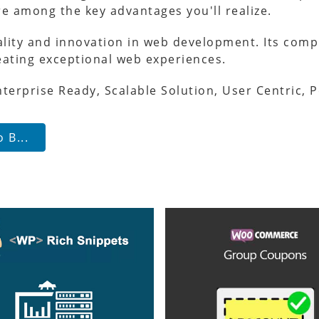
e among the key advantages you'll realize.
abet
Avrupabet giriş
Meritking Giriş: Meritking Spor
celtabet giriş
betnano
betnano giriş
jokerbet
jokerbe
ality and innovation in web development. Its comp
g
Mrking
Mrking giriş
Mrking
Mrking
Mrking giriş
Mrki
reating exceptional web experiences.
perabet
amgbahis
amgbahis giriş
amgbahis
amgbahi
terprise Ready, Scalable Solution, User Centric, P
 B...