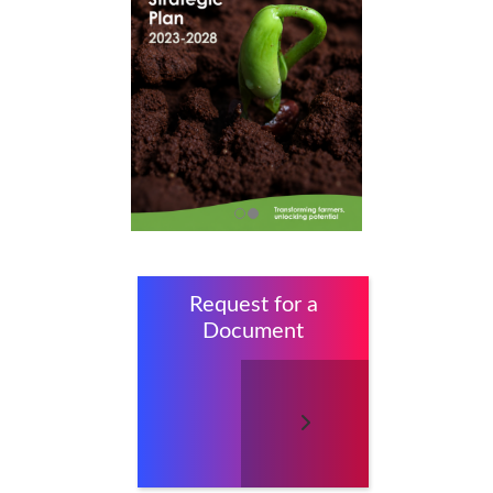
leri
g Giriş: Meritking Canlı Destek Ve İletişim
ş
atlasbet
atlasbet giriş
pashagaming
 giriş
pulibet
pashagaming
alobet
matbet
bet giriş
matbet
matbet
matbet giriş
matbet
ot Oyunları
Request for a
Document