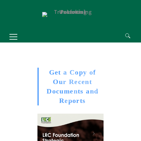
t
mavibet giriş
marsbahis
marsbahis giriş
kavbet
iş
matbet
matbet giriş
mavibet
mavibet giriş
stwin giriş
Enbet
Enbet giriş
Betzula
Betzula giriş
eybet giriş
Marsahis
Marsahis giriş
Norabahis
riş
Grandpashabet
Grandpashabet giriş
Marsbahis
as giriş
betzula
betzula giriş
amgbahis
Search
t giriş
Meritking
Meritking giriş
Marsbahis
for:
okerklas giriş
romabet giriş
Restbet giriş
ş
Grandpashabet
Grandpashabet giriş
kulisbet giriş
marsbahis giriş
meritking
Get a Copy of
meritking giriş
iriş
Süpertotobet
Süpertotobet giriş
Mariobet giriş
Our Recent
tbet giriş
pashagaming
pashagaming giriş
atlasbet
Documents and
t
Alobet giriş
Betsilin
Betsilin giriş
Pashagaming
Reports
iriş
Süpertotobet
Süpertotobet giriş
Mariobet
imanbet giriş
marsbahis giriş
meybet giriş
giriş
aresbet giriş
marsbahis
marsbahis giriş
nbet
Holiganbet giriş
Marsbahis
Marsbahis giriş
ş
Roketbet giriş
Amgbahis
Amgbahis giriş
Betnano
bahis giriş
betcio giriş
romabet
romabet giriş