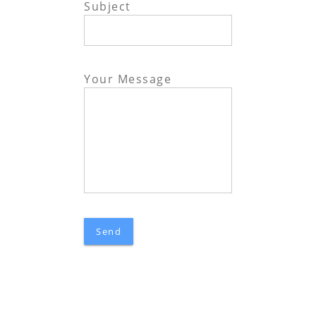
Subject
Your Message