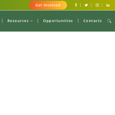
minbet giriş
Meybet giriş
Atlasbet giriş
efesbet
Get Involved
ing giriş
Betbigo
Betbigo giriş
Kalebet
Kalebet giriş
et giriş
Enbet
Enbet giriş
Meritking
Meritking giriş
Resources
Opportunities
Contacts
ulibet giriş
holiganbet giriş
pusulabet giriş
ahiscasino
bahiscasino giriş
avrupabet
iscasino
bahiscasino giriş
avrupabet
avrupabet giriş
Search For:
ganbet giriş
mavibet giriş
jojobet giriş
estbet giriş
teosbet giriş
Royalbet giriş
t
enbet giriş
meybet
meybet giriş
pokerklas giriş
liganbet giriş
meritking giriş
marsbahis giriş
et giriş
Amgbahis
Amgbahis giriş
teosbet giriş
iş
betnano
betnano giriş
betkanyon
betkanyon giriş
aribu
Betparibu giriş
holiganbet
holiganbet giriş
ay giriş
Süpertotobet giriş
meybet giriş
betsilin
betsilin giriş
norabahis
norabahis giriş
mabet
Romabet giriş
Amgbahis
Amgbahis giriş
Romabet giriş
Teosbet giriş
Roketbet giriş
bet giriş
pulibet giriş
atlasbet
atlasbet giriş
Adresi, Meritking Casino Ve Slot Oyunları