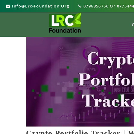
t
mavibet giriş
marsbahis
marsbahis giriş
kavbet
kavb
Info@lrc-Foundation.org
0796356756 Or 077544
ritking
galabet giriş
marsbahis
marsbahis giriş
teos
t
Galabet giriş
Vegabet
Vegabet giriş
pashagaming
pa
 giriş
romabet
romabet giriş
bahiscasino
bahiscasino
orabahis giriş
enbet
enbet giriş
amgbahis
amgbahis 
bahis giriş
enbet
enbet giriş
amgbahis
amgbahis gir
ş
dedebet
dedebet giriş
holiganbet giriş
holiganbet g
 giriş
Betzula
Betzula giriş
Meritking
Meritking giriş
H
y giriş
Efesbet
Efesbet giriş
Enjoybet
Enjoybet giriş
u
oliganbet giriş
holiganbet giriş
romabet giriş
romabe
iş
Enbet
Enbet giriş
Ultrabet
Ultrabet giriş
Dedebet
De
nbet giriş
Kulisbet
Kulisbet giriş
pokerklas
pokerklas
riş
Betwoon
Betwoon giriş
Holiganbet
Holiganbet gir
riş
Dedebet
Dedebet giriş
Romabet
Romabet giriş
Te
tbet
restbet giriş
betcio giriş
galabet
galabet giriş
ma
his giriş
Marsbahis
Marsbahis giriş
Mavibet
Mavibet
onbahis
Sonbahis giriş
Romabet giriş
Meritking
Merit
ula giriş
restbet
restbet giriş
norabahis giriş
betcio 
Crypto Portfolio Tracker | 
Mavibet Giriş: Mavibet Güvenilir Mi, Mavibet Bon