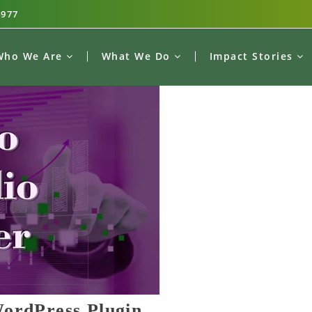
et giriş
meritking
meritking giriş
Millibahis giriş
jas
4977
bet giriş
marsbahis
marsbahis giriş
meritking
meritk
shagaming giriş
Meybet
Meybet giriş
Atlasbet
Atlasb
Who We Are
What We Do
Impact Stories
 giriş
restbet giriş
marsbahis giriş
amgbahis giriş
p
giriş
pokerklas
pokerklas giriş
betzula
betzula giriş
b
iş
pokerklas
pokerklas giriş
betzula
betzula giriş
bah
iriş
marsbahis giriş
romabet giriş
romabet giriş
holi
oliganbet
Holiganbet giriş
Alobet giriş
Alobet giriş
r
ltrabet
ultrabet giriş
norabahis
norabahis giriş
enbe
t giriş
holiganbet giriş
mavibet giriş
jojobet giriş
ho
debet giriş
Betmatik
Betmatik giriş
Mariobet
Mariob
 giriş
lunabet
lunabet giriş
marsbahis
marsbahis gir
iş
Efesbet
Efesbet giriş
Meritking
Meritking giriş
Betp
osbet
Teosbet giriş
Pulibet
Pulibet giriş
Betplay
Betpl
rsbahis
marsbahis giriş
holiganbet
holiganbet giriş
 giriş
Restbet
Restbet giriş
Jokerbet
Jokerbet giriş
Ro
king giriş
Süpertotobet
Süpertotobet giriş
Romabet
giriş
romabet
romabet giriş
betplay
betplay giriş
alo
WordPress Plugin
us Ve Kampanyalar
Meritking Giriş: Meritking Giriş 