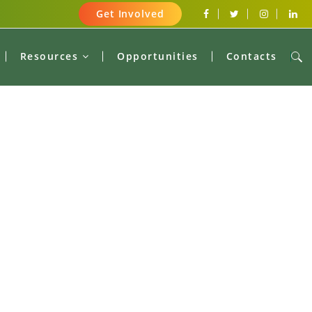
minbet giriş
Meybet giriş
Atlasbet giriş
efesbet
Get Involved
ing giriş
Betbigo
Betbigo giriş
Kalebet
Kalebet giriş
et giriş
Enbet
Enbet giriş
Meritking
Meritking giriş
Resources
Opportunities
Contacts
ulibet giriş
holiganbet giriş
pusulabet giriş
ahiscasino
bahiscasino giriş
avrupabet
iscasino
bahiscasino giriş
avrupabet
avrupabet giriş
Search For:
ganbet giriş
mavibet giriş
jojobet giriş
estbet giriş
teosbet giriş
Royalbet giriş
t
enbet giriş
meybet
meybet giriş
pokerklas giriş
liganbet giriş
meritking giriş
marsbahis giriş
et giriş
Amgbahis
Amgbahis giriş
teosbet giriş
iş
betnano
betnano giriş
betkanyon
betkanyon giriş
aribu
Betparibu giriş
holiganbet
holiganbet giriş
ay giriş
Süpertotobet giriş
meybet giriş
betsilin
betsilin giriş
norabahis
norabahis giriş
mabet
Romabet giriş
Amgbahis
Amgbahis giriş
Romabet giriş
Teosbet giriş
Roketbet giriş
bet giriş
pulibet giriş
atlasbet
atlasbet giriş
Adresi, Meritking Casino Ve Slot Oyunları