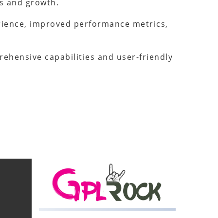
ss and growth.
rience, improved performance metrics,
rehensive capabilities and user-friendly