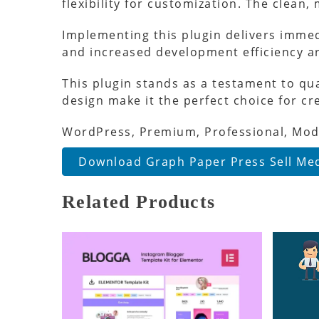
flexibility for customization. The clea
Implementing this plugin delivers imme
and increased development efficiency ar
This plugin stands as a testament to qu
design make it the perfect choice for c
WordPress, Premium, Professional, Mode
Download Graph Paper Press Sell Medi
Related Products