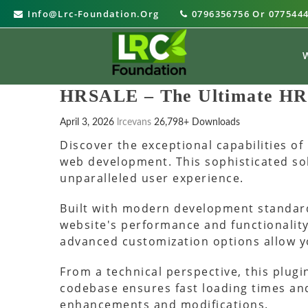
t
mavibet giriş
marsbahis
marsbahis giriş
kavbet
kavb
Info@lrc-Foundation.org
0796356756 Or 077544
ritking
galabet giriş
marsbahis
marsbahis giriş
teos
t
Galabet giriş
Vegabet
Vegabet giriş
pashagaming
pa
 giriş
romabet
romabet giriş
bahiscasino
bahiscasino
orabahis giriş
enbet
enbet giriş
amgbahis
amgbahis 
bahis giriş
enbet
enbet giriş
amgbahis
amgbahis gir
HRSALE – The Ultimate H
ş
dedebet
dedebet giriş
holiganbet giriş
holiganbet g
 giriş
Betzula
Betzula giriş
Meritking
Meritking giriş
H
April 3, 2026
lrcevans
26,798+ Downloads
y giriş
Efesbet
Efesbet giriş
Enjoybet
Enjoybet giriş
u
Discover the exceptional capabilities o
oliganbet giriş
holiganbet giriş
romabet giriş
romabe
web development. This sophisticated sol
iş
Enbet
Enbet giriş
Ultrabet
Ultrabet giriş
Dedebet
De
unparalleled user experience.
nbet giriş
Kulisbet
Kulisbet giriş
pokerklas
pokerklas
riş
Betwoon
Betwoon giriş
Holiganbet
Holiganbet gir
Built with modern development standard
riş
Dedebet
Dedebet giriş
Romabet
Romabet giriş
Te
website's performance and functionality
tbet
restbet giriş
betcio giriş
galabet
galabet giriş
ma
advanced customization options allow yo
his giriş
Marsbahis
Marsbahis giriş
Mavibet
Mavibet
From a technical perspective, this plugi
onbahis
Sonbahis giriş
Romabet giriş
Meritking
Merit
codebase ensures fast loading times and
ula giriş
restbet
restbet giriş
norabahis giriş
betcio 
enhancements and modifications.
Mavibet Giriş: Mavibet Güvenilir Mi, Mavibet Bon