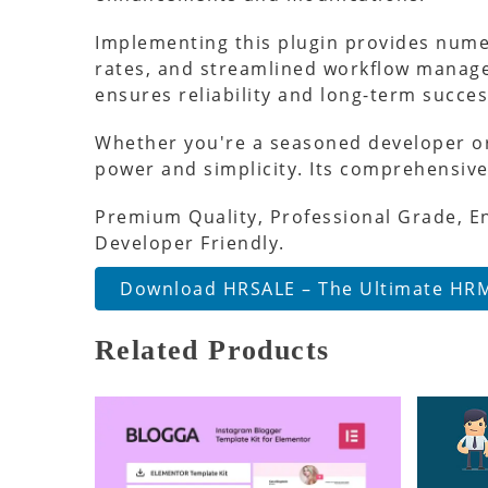
omabet
Romabet giriş
Casibom
Casibom giriş
Avrup
Implementing this plugin provides num
ş
mavibet
mavibet giriş
celtabet
celtabet giriş
betnan
rates, and streamlined workflow managem
yal
kingroyal giriş
kingroyal
kingroyal
kingroyal giriş
ensures reliability and long-term succes
bet giriş
lunabet
lunabet
lunabet giriş
lunabet
inter
iriş
Meritking
Meritking
Meritking giriş
Meritking
Vay
Whether you're a seasoned developer or 
power and simplicity. Its comprehensive 
Premium Quality, Professional Grade, En
Developer Friendly.
Download HRSALE – The Ultimate HR
Related Products