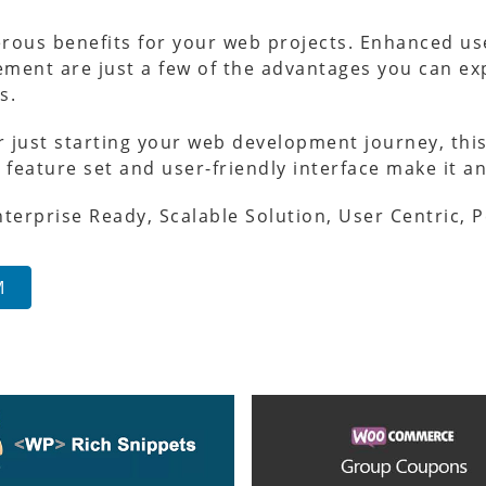
abet
Avrupabet giriş
Meritking Giriş: Meritking Spor
erous benefits for your web projects. Enhanced u
o
betnano giriş
jokerbet
jokerbet giriş
editörbet
edit
ent are just a few of the advantages you can exp
kingroyal
kingroyal
kingroyal giriş
kingroyal
meritkin
s.
bahis
interbahis giriş
interbahis
interbahis
galabet
ga
casino
Vaycasino giriş
Vaycasino
Kingroyal
Kingroyal
just starting your web development journey, this 
feature set and user-friendly interface make it an 
terprise Ready, Scalable Solution, User Centric, P
M