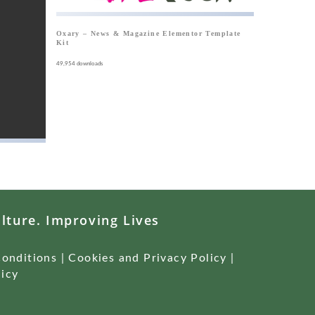
Oxary – News & Magazine Elementor Template
Kit
49,954 downloads
lture. Improving Lives
Conditions
|
Cookies and Privacy Policy
|
icy