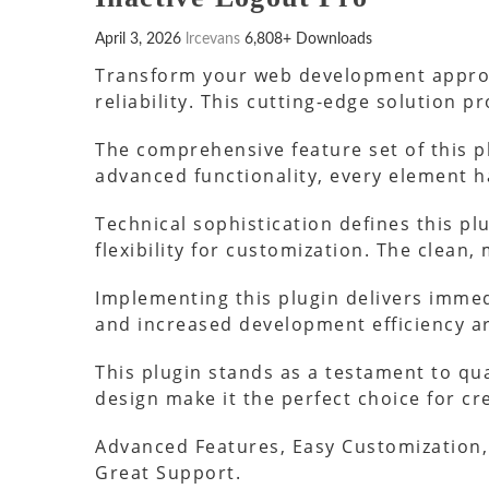
omabet
Romabet giriş
Casibom
Casibom giriş
Avrup
April 3, 2026
lrcevans
6,808+ Downloads
ş
lunabet
lunabet giriş
mavibet
mavibet giriş
celtabet
Marsbahis giriş
Marsbahis
Mrking
Mrking giriş
Mrkin
Transform your web development approac
t
lunabet
lunabet giriş
lunabet
reliability. This cutting-edge solution p
The comprehensive feature set of this 
advanced functionality, every element 
Technical sophistication defines this p
flexibility for customization. The clea
Implementing this plugin delivers imme
and increased development efficiency ar
This plugin stands as a testament to qu
design make it the perfect choice for c
Advanced Features, Easy Customization,
Great Support.