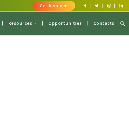
minbet giriş
Meybet giriş
Atlasbet giriş
efesbet
Get Involved
ing giriş
Betbigo
Betbigo giriş
Kalebet
Kalebet giriş
et giriş
Enbet
Enbet giriş
Meritking
Meritking giriş
Resources
Opportunities
Contacts
ulibet giriş
holiganbet giriş
pusulabet giriş
ahiscasino
bahiscasino giriş
avrupabet
iscasino
bahiscasino giriş
avrupabet
avrupabet giriş
Search For:
ganbet giriş
mavibet giriş
jojobet giriş
estbet giriş
teosbet giriş
Royalbet giriş
t
enbet giriş
meybet
meybet giriş
pokerklas giriş
liganbet giriş
meritking giriş
marsbahis giriş
et giriş
Amgbahis
Amgbahis giriş
teosbet giriş
iş
betnano
betnano giriş
betkanyon
betkanyon giriş
aribu
Betparibu giriş
holiganbet
holiganbet giriş
ay giriş
Süpertotobet giriş
meybet giriş
betsilin
betsilin giriş
norabahis
norabahis giriş
mabet
Romabet giriş
Amgbahis
Amgbahis giriş
Romabet giriş
Teosbet giriş
Roketbet giriş
bet giriş
pulibet giriş
atlasbet
atlasbet giriş
Adresi, Meritking Casino Ve Slot Oyunları