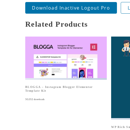
Download Inactive Logout Pro
Related Products
BLOGGA – Instagram Blogger Elementor
Template Kit
50,052 downloads
WP Rich Sn