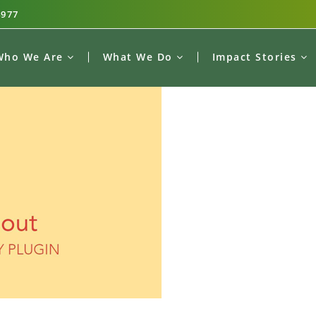
et giriş
meritking
meritking giriş
Millibahis giriş
jas
4977
bet giriş
marsbahis
marsbahis giriş
meritking
meritk
shagaming giriş
Meybet
Meybet giriş
Atlasbet
Atlasb
Who We Are
What We Do
Impact Stories
 giriş
restbet giriş
marsbahis giriş
amgbahis giriş
p
giriş
pokerklas
pokerklas giriş
betzula
betzula giriş
b
iş
pokerklas
pokerklas giriş
betzula
betzula giriş
bah
iriş
marsbahis giriş
romabet giriş
romabet giriş
holi
oliganbet
Holiganbet giriş
Alobet giriş
Alobet giriş
r
ltrabet
ultrabet giriş
norabahis
norabahis giriş
enbe
t giriş
holiganbet giriş
mavibet giriş
jojobet giriş
ho
debet giriş
Betmatik
Betmatik giriş
Mariobet
Mariob
 giriş
lunabet
lunabet giriş
marsbahis
marsbahis gir
iş
Efesbet
Efesbet giriş
Meritking
Meritking giriş
Betp
osbet
Teosbet giriş
Pulibet
Pulibet giriş
Betplay
Betpl
rsbahis
marsbahis giriş
holiganbet
holiganbet giriş
 giriş
Restbet
Restbet giriş
Jokerbet
Jokerbet giriş
Ro
king giriş
Süpertotobet
Süpertotobet giriş
Romabet
giriş
romabet
romabet giriş
betplay
betplay giriş
alo
us Ve Kampanyalar
Meritking Giriş: Meritking Giriş 