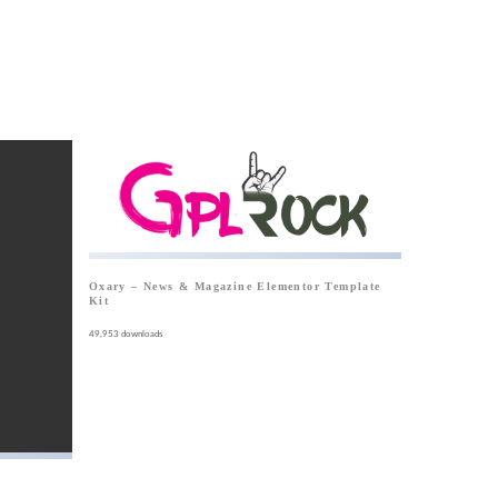
Oxary – News & Magazine Elementor Template
Kit
49,953 downloads