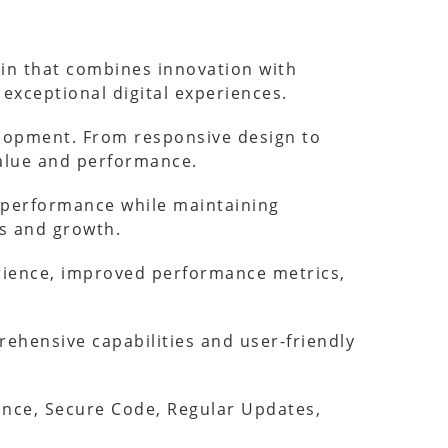
 Bahisleri, Meritking Giriş Adresi
t giriş
editörbet
editörbet giriş
restbet
restbet giriş
ng
Mrking
Mrking giriş
Mrking
kingroyal
in that combines innovation with
 exceptional digital experiences.
elopment. From responsive design to
value and performance.
r performance while maintaining
ss and growth.
rience, improved performance metrics,
rehensive capabilities and user-friendly
ance, Secure Code, Regular Updates,