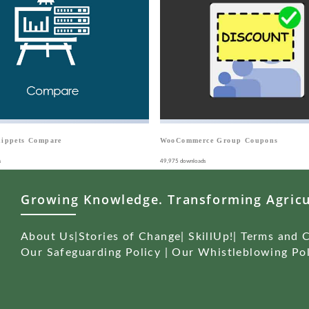
ippets Compare
WooCommerce Group Coupons
s
49,975 downloads
Growing Knowledge. Transforming Agricu
About Us
|
Stories of Change
|
SkillUp!
|
Terms and 
Our Safeguarding Policy
|
Our Whistleblowing Pol