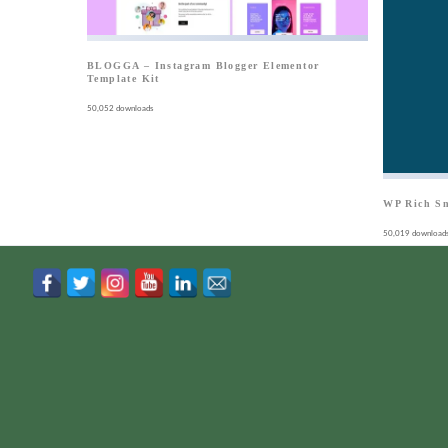
BLOGGA – Instagram Blogger Elementor
Template Kit
50,052 downloads
WP Rich Sn
50,019 download