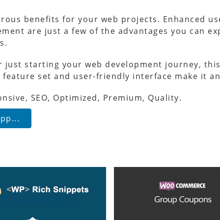
abet
Avrupabet giriş
Meritking Giriş: Meritking Spor
erous benefits for your web projects. Enhanced u
celtabet giriş
betnano
betnano giriş
jokerbet
jokerbe
ent are just a few of the advantages you can exp
g
Mrking
Mrking giriş
Mrking
Mrking
Mrking giriş
Mrki
s.
perabet
amgbahis
amgbahis giriş
amgbahis
amgbahi
just starting your web development journey, this 
feature set and user-friendly interface make it an 
nsive, SEO, Optimized, Premium, Quality.
pp...