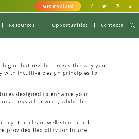
minbet giriş
Meybet giriş
Atlasbet giriş
efesbet
Get Involved
ing giriş
Betbigo
Betbigo giriş
Kalebet
Kalebet giriş
et giriş
Enbet
Enbet giriş
Meritking
Meritking giriş
Resources
Opportunities
Contacts
ulibet giriş
holiganbet giriş
pusulabet giriş
ahiscasino
bahiscasino giriş
avrupabet
iscasino
bahiscasino giriş
avrupabet
avrupabet giriş
Search For:
ganbet giriş
mavibet giriş
jojobet giriş
estbet giriş
teosbet giriş
Royalbet giriş
t
enbet giriş
meybet
meybet giriş
pokerklas giriş
plugin that revolutionizes the way you
liganbet giriş
meritking giriş
marsbahis giriş
with intuitive design principles to
et giriş
Amgbahis
Amgbahis giriş
teosbet giriş
iş
betnano
betnano giriş
betkanyon
betkanyon giriş
aribu
Betparibu giriş
holiganbet
holiganbet giriş
atures designed to enhance your
ay giriş
Süpertotobet giriş
meybet giriş
n across all devices, while the
betsilin
betsilin giriş
norabahis
norabahis giriş
mabet
Romabet giriş
Amgbahis
Amgbahis giriş
iency. The clean, well-structured
Romabet giriş
Teosbet giriş
Roketbet giriş
provides flexibility for future
bet giriş
pulibet giriş
atlasbet
atlasbet giriş
Adresi, Meritking Casino Ve Slot Oyunları