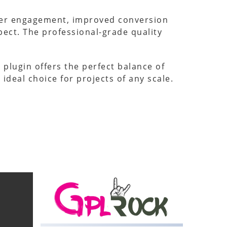
 Bahisleri, Meritking Giriş Adresi
ser engagement, improved conversion
t giriş
editörbet
editörbet giriş
restbet
restbet giriş
ect. The professional-grade quality
ng
Mrking
Mrking giriş
Mrking
kingroyal
s
amgbahis giriş
amgbahis
betcio
betcio giriş
betcio
plugin offers the perfect balance of
ideal choice for projects of any scale.