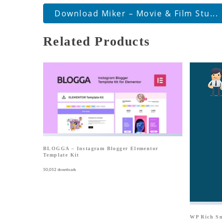
Download Miker – Movie & Film Stu...
Related Products
BLOGGA – Instagram Blogger Elementor
Template Kit
50,052 downloads
WP Rich Sn