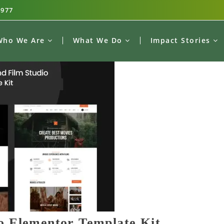
et giriş
meritking
meritking giriş
Millibahis giriş
jas
4977
bet giriş
marsbahis
marsbahis giriş
meritking
meritk
shagaming giriş
Meybet
Meybet giriş
Atlasbet
Atlasb
Who We Are
What We Do
Impact Stories
 giriş
restbet giriş
marsbahis giriş
amgbahis giriş
p
giriş
pokerklas
pokerklas giriş
betzula
betzula giriş
b
iş
pokerklas
pokerklas giriş
betzula
betzula giriş
bah
iriş
marsbahis giriş
romabet giriş
romabet giriş
holi
g giriş
Holiganbet
Holiganbet giriş
Alobet giriş
Alobe
ltrabet
ultrabet giriş
norabahis
norabahis giriş
enbe
romabet giriş
romabet giriş
holiganbet giriş
mavibet
Ultrabet giriş
Dedebet
Dedebet giriş
Betmatik
Betmat
bet
Kulisbet giriş
pokerklas
pokerklas giriş
lunabet
lu
ula giriş
Teosbet
Teosbet giriş
Betwoon
Betwoon gir
omabet
Romabet giriş
Amgbahis
Amgbahis giriş
Ded
iriş
enjoybet
enjoybet giriş
betbigo giriş
pokerklas g
t
Enjoybet giriş
Alobet
Alobet giriş
Betnano
Betnano g
 giriş
Avrupabet giriş
Betplay giriş
Xslot
Xslot giriş
N
s giriş
Betplay giriş
Romabet giriş
Teosbet
Teosbet 
o Elementor Template Kit
et giriş
Meritking Giriş: Meritking Spor Bahisleri