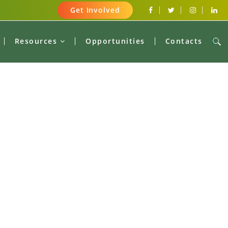
minbet giriş
Meybet giriş
Atlasbet giriş
efesbet
Get Involved
ing giriş
Betbigo
Betbigo giriş
Kalebet
Kalebet giriş
et giriş
Enbet
Enbet giriş
Meritking
Meritking giriş
Resources
Opportunities
Contacts
ulibet giriş
holiganbet giriş
pusulabet giriş
ahiscasino
bahiscasino giriş
avrupabet
iscasino
bahiscasino giriş
avrupabet
avrupabet giriş
Search For:
ganbet giriş
mavibet giriş
jojobet giriş
t giriş
restbet giriş
teosbet giriş
Royalbet giriş
t
enbet giriş
meybet
meybet giriş
pokerklas giriş
 giriş
jojobet giriş
holiganbet giriş
meritking giriş
ik giriş
Mariobet
Mariobet giriş
Amgbahis
nabet giriş
marsbahis
marsbahis giriş
betnano
iş
Holiganbet
Holiganbet giriş
Efesbet
Efesbet giriş
ebet
Dedebet giriş
Romabet
Romabet giriş
Teosbet
iriş
restbet
restbet giriş
betcio giriş
galabet
iriş
Norabahis
Norabahis giriş
Marsbahis
orabahis
Norabahis giriş
Sonbahis
Sonbahis giriş
giriş
Roketbet giriş
Sonbahis giriş
betzula