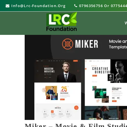
t
mavibet giriş
marsbahis
marsbahis giriş
kavbet
kavb
Info@lrc-Foundation.org
0796356756 Or 077544
ritking
galabet giriş
marsbahis
marsbahis giriş
teos
t
Galabet giriş
Vegabet
Vegabet giriş
pashagaming
pa
 giriş
romabet
romabet giriş
bahiscasino
bahiscasino
orabahis giriş
enbet
enbet giriş
amgbahis
amgbahis 
bahis giriş
enbet
enbet giriş
amgbahis
amgbahis gir
ş
dedebet
dedebet giriş
holiganbet giriş
holiganbet g
Enjoybet giriş
Betzula
Betzula giriş
Meritking
Meritkin
y giriş
Efesbet
Efesbet giriş
Enjoybet
Enjoybet giriş
u
ahis
Sonbahis giriş
holiganbet giriş
holiganbet giriş
riş
Ultrabet
Ultrabet giriş
Enbet
Enbet giriş
Ultrabet
et
Dedebet giriş
Ultrabet giriş
Enbet
Enbet giriş
Kulis
is
Marsbahis giriş
Betpuan
Betpuan giriş
Betzula
Betz
agaming
pashagaming giriş
Betnano
Betnano giriş
R
asino
bahiscasino giriş
orisbet giriş
meybet
meybet g
omabet
Romabet giriş
Teosbet
Teosbet giriş
Enjoybe
etbet giriş
Roketbet
Roketbet giriş
Betnano
Betnano
ay giriş
betkanyon
betkanyon giriş
amgbahis
amgbahi
Miker – Movie & Film Studi
et
mavibet giriş
piabet
piabet giriş
milanobet
milanob