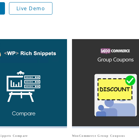
Live Demo
ippets Compare
WooCommerce Group Coupons