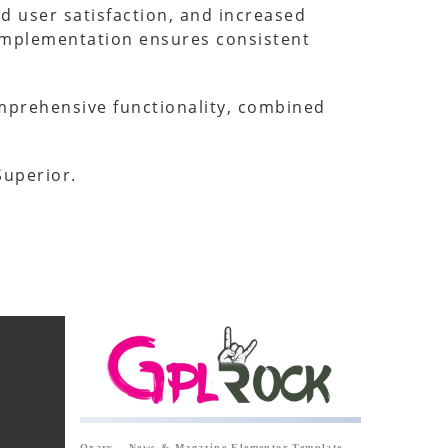
 user satisfaction, and increased
 Bahisleri, Meritking Giriş Adresi
 implementation ensures consistent
örbet giriş
betcio
betcio giriş
nakitbahis
g
meritking giriş
meritking
marsbahis
labet giriş
galabet
galabet
galabet giriş
galabet
omprehensive functionality, combined
 giriş
Kingroyal
Betnano
Betnano giriş
Betnano
Superior.
Oxary – News & Magazine Elementor Template