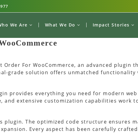
et giriş
meritking
meritking giriş
Millibahis giriş
jas
4977
bet giriş
marsbahis
marsbahis giriş
meritking
meritk
shagaming giriş
Meybet
Meybet giriş
Atlasbet
Atlasb
Who We Are
What We Do
Impact Stories
 giriş
restbet giriş
marsbahis giriş
amgbahis giriş
p
giriş
pokerklas
pokerklas giriş
betzula
betzula giriş
b
iş
pokerklas
pokerklas giriş
betzula
betzula giriş
bah
r WooCommerce
iriş
marsbahis giriş
romabet giriş
romabet giriş
holi
oliganbet
Holiganbet giriş
Alobet giriş
Alobet giriş
r
ltrabet
ultrabet giriş
norabahis
norabahis giriş
enbe
it Order For WooCommerce, an advanced plugin th
t giriş
holiganbet giriş
mavibet giriş
jojobet giriş
ho
al-grade solution offers unmatched functionality
debet giriş
Betmatik
Betmatik giriş
Mariobet
Mariob
 giriş
lunabet
lunabet giriş
marsbahis
marsbahis gir
iş
Efesbet
Efesbet giriş
Meritking
Meritking giriş
Betp
plugin provides everything you need for modern w
osbet
Teosbet giriş
Pulibet
Pulibet giriş
Betplay
Betpl
e, and extensive customization capabilities work t
rsbahis
marsbahis giriş
holiganbet
holiganbet giriş
 giriş
Restbet
Restbet giriş
Jokerbet
Jokerbet giriş
Ro
his plugin. The optimized code structure ensures m
king giriş
Süpertotobet
Süpertotobet giriş
Romabet
xpansion. Every aspect has been carefully crafte
giriş
romabet
romabet giriş
betplay
betplay giriş
alo
us Ve Kampanyalar
Meritking Giriş: Meritking Giriş 