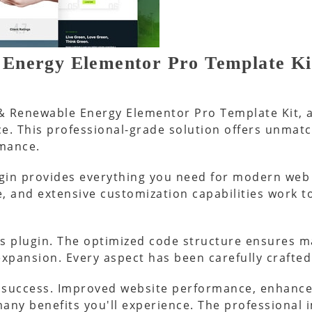
abet
Avrupabet giriş
Meritking Giriş: Meritking Spor
celtabet giriş
betnano
betnano giriş
jokerbet
jokerbe
g
Mrking
Mrking giriş
Mrking
Mrking
Mrking giriş
Mrki
 Energy Elementor Pro Template Ki
 & Renewable Energy Elementor Pro Template Kit, 
. This professional-grade solution offers unmatc
rmance.
plugin provides everything you need for modern w
e, and extensive customization capabilities work t
his plugin. The optimized code structure ensures m
xpansion. Every aspect has been carefully crafte
n success. Improved website performance, enhanced
any benefits you'll experience. The professional