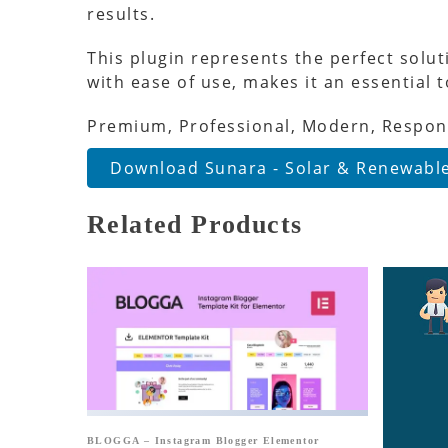
results.
This plugin represents the perfect solu
with ease of use, makes it an essential 
Premium, Professional, Modern, Responsi
Download Sunara - Solar & Renewable
Related Products
BLOGGA – Instagram Blogger Elementor