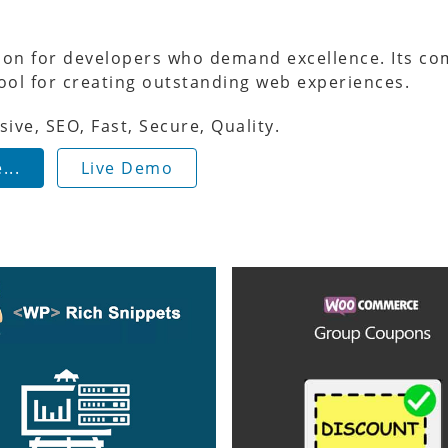
tion for developers who demand excellence. Its c
tool for creating outstanding web experiences.
ve, SEO, Fast, Secure, Quality.
...
Live Demo