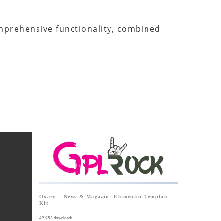
omprehensive functionality, combined
Oxary – News & Magazine Elementor Template
Kit
49,953 downloads