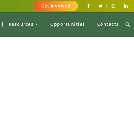
minbet giriş
Meybet giriş
Atlasbet giriş
efesbet
Get Involved
ing giriş
Betbigo
Betbigo giriş
Kalebet
Kalebet giriş
et giriş
Enbet
Enbet giriş
Meritking
Meritking giriş
Resources
Opportunities
Contacts
ulibet giriş
holiganbet giriş
pusulabet giriş
ahiscasino
bahiscasino giriş
avrupabet
iscasino
bahiscasino giriş
avrupabet
avrupabet giriş
Search For:
ganbet giriş
mavibet giriş
jojobet giriş
estbet giriş
teosbet giriş
Royalbet giriş
t
enbet giriş
meybet
meybet giriş
pokerklas giriş
liganbet giriş
meritking giriş
marsbahis giriş
et giriş
Amgbahis
Amgbahis giriş
teosbet giriş
iş
betnano
betnano giriş
betkanyon
betkanyon giriş
aribu
Betparibu giriş
holiganbet
holiganbet giriş
ay giriş
Süpertotobet giriş
meybet giriş
betsilin
betsilin giriş
norabahis
norabahis giriş
mabet
Romabet giriş
Amgbahis
Amgbahis giriş
Romabet giriş
Teosbet giriş
Roketbet giriş
bet giriş
pulibet giriş
atlasbet
atlasbet giriş
Adresi, Meritking Casino Ve Slot Oyunları