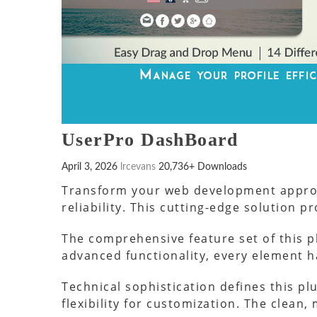
omabet
Romabet giriş
Casibom
Casibom giriş
Avrup
ş
lunabet
lunabet giriş
mavibet
mavibet giriş
celtabet
Marsbahis giriş
Marsbahis
Mrking
Mrking giriş
Mrkin
t
perabet
perabet giriş
perabet
perabet
perabet giriş
UserPro DashBoard
April 3, 2026
lrcevans
20,736+ Downloads
Transform your web development approa
reliability. This cutting-edge solution p
The comprehensive feature set of this 
advanced functionality, every element 
Technical sophistication defines this p
flexibility for customization. The clea