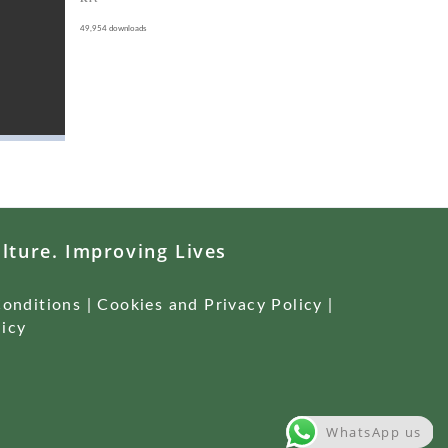
49,954 downloads
lture. Improving Lives
Conditions
|
Cookies and Privacy Policy
|
icy
WhatsApp us