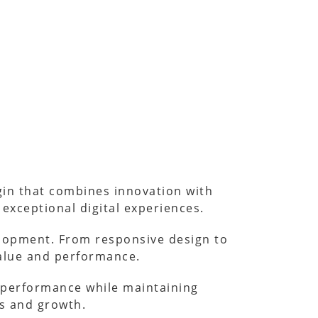
 Bahisleri, Meritking Giriş Adresi
t giriş
editörbet
editörbet giriş
restbet
restbet giriş
ng
Mrking
Mrking giriş
Mrking
kingroyal
s
amgbahis giriş
amgbahis
betcio
betcio giriş
betcio
in that combines innovation with
 exceptional digital experiences.
elopment. From responsive design to
value and performance.
r performance while maintaining
ss and growth.