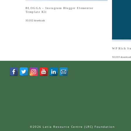
BLOGGA – Instagram Blogger Elementor
Template Kit
50,052 downloads
WP Rich Sn
50,019 download
©2026 Latia Resource Centre (LRC) Foundation