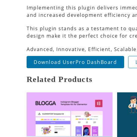
Implementing this plugin delivers imme
and increased development efficiency ar
This plugin stands as a testament to qu
design make it the perfect choice for c
Advanced, Innovative, Efficient, Scalable
Download UserPro DashBoard
Related Products