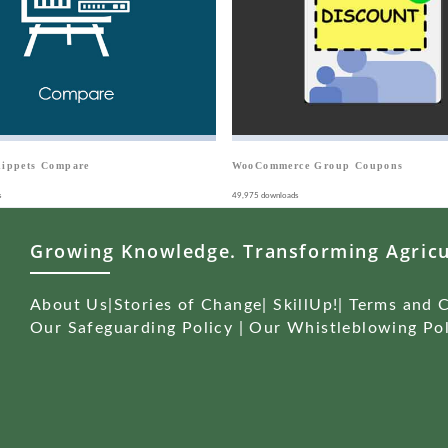
ippets Compare
WooCommerce Group Coupons
s
49,975 downloads
Growing Knowledge. Transforming Agricu
About Us
|
Stories of Change
|
SkillUp!
|
Terms and 
Our Safeguarding Policy
|
Our Whistleblowing Pol