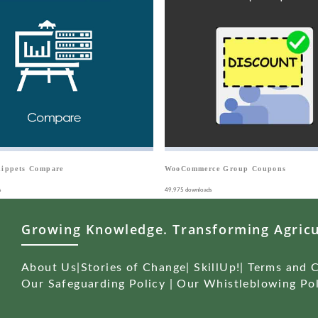
ippets Compare
WooCommerce Group Coupons
s
49,975 downloads
Growing Knowledge. Transforming Agricu
About Us
|
Stories of Change
|
SkillUp!
|
Terms and 
Our Safeguarding Policy
|
Our Whistleblowing Pol