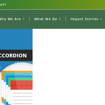
et giriş
meritking
meritking giriş
Millibahis giriş
jas
4977
bet giriş
marsbahis
marsbahis giriş
meritking
meritk
shagaming giriş
Meybet
Meybet giriş
Atlasbet
Atlasb
Who We Are
What We Do
Impact Stories
 giriş
restbet giriş
marsbahis giriş
amgbahis giriş
p
giriş
pokerklas
pokerklas giriş
betzula
betzula giriş
b
iş
pokerklas
pokerklas giriş
betzula
betzula giriş
bah
iriş
marsbahis giriş
romabet giriş
romabet giriş
holi
oliganbet
Holiganbet giriş
Alobet giriş
Alobet giriş
r
ltrabet
ultrabet giriş
norabahis
norabahis giriş
enbe
t giriş
holiganbet giriş
mavibet giriş
jojobet giriş
ho
debet giriş
Betmatik
Betmatik giriş
Mariobet
Mariob
 giriş
lunabet
lunabet giriş
marsbahis
marsbahis gir
iş
Efesbet
Efesbet giriş
Meritking
Meritking giriş
Betp
osbet
Teosbet giriş
Pulibet
Pulibet giriş
Betplay
Betpl
rsbahis
marsbahis giriş
holiganbet
holiganbet giriş
 giriş
Restbet
Restbet giriş
Jokerbet
Jokerbet giriş
Ro
king giriş
Süpertotobet
Süpertotobet giriş
Romabet
giriş
romabet
romabet giriş
betplay
betplay giriş
alo
us Ve Kampanyalar
Meritking Giriş: Meritking Giriş 