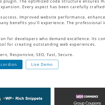
his plugin. The optimized code structure ensures m
xpansion. Every aspect has been carefully crafte
n success. Improved website performance, enhanced
any benefits you'll experience. The professional
tion for developers who demand excellence. Its c
tool for creating outstanding web experiences.
rn, Responsive, SEO, Fast, Secure.
cordion
Live Demo