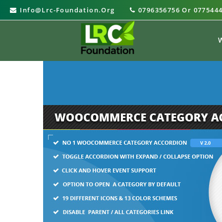
t
mavibet giriş
marsbahis
marsbahis giriş
kavbet
kavb
Info@lrc-Foundation.org
0796356756 Or 077544
ritking
galabet giriş
marsbahis
marsbahis giriş
teos
t
Galabet giriş
Vegabet
Vegabet giriş
pashagaming
pa
 giriş
romabet
romabet giriş
bahiscasino
bahiscasino
orabahis giriş
enbet
enbet giriş
amgbahis
amgbahis 
bahis giriş
enbet
enbet giriş
amgbahis
amgbahis gir
ş
dedebet
dedebet giriş
holiganbet giriş
holiganbet g
 giriş
Betzula
Betzula giriş
Meritking
Meritking giriş
H
y giriş
Efesbet
Efesbet giriş
Enjoybet
Enjoybet giriş
u
oliganbet giriş
holiganbet giriş
romabet giriş
romabe
iş
Enbet
Enbet giriş
Ultrabet
Ultrabet giriş
Dedebet
De
nbet giriş
Kulisbet
Kulisbet giriş
pokerklas
pokerklas
riş
Betwoon
Betwoon giriş
Holiganbet
Holiganbet gir
riş
Dedebet
Dedebet giriş
Romabet
Romabet giriş
Te
tbet
restbet giriş
betcio giriş
galabet
galabet giriş
ma
his giriş
Marsbahis
Marsbahis giriş
Mavibet
Mavibet
onbahis
Sonbahis giriş
Romabet giriş
Meritking
Merit
ula giriş
restbet
restbet giriş
norabahis giriş
betcio 
Mavibet Giriş: Mavibet Güvenilir Mi, Mavibet Bon