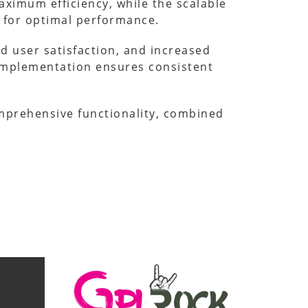
aximum efficiency, while the scalable
d for optimal performance.
 user satisfaction, and increased
 implementation ensures consistent
omprehensive functionality, combined