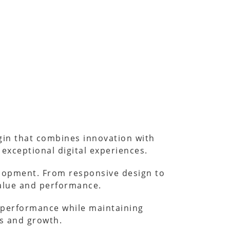
 Bahisleri, Meritking Giriş Adresi
t giriş
editörbet
editörbet giriş
restbet
restbet giriş
ng
Mrking
Mrking giriş
Mrking
kingroyal
s
amgbahis giriş
amgbahis
betcio
betcio giriş
betcio
in that combines innovation with
 exceptional digital experiences.
elopment. From responsive design to
value and performance.
r performance while maintaining
ss and growth.