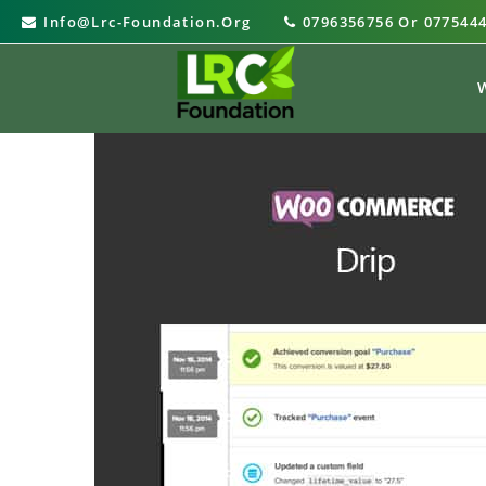
t
mavibet giriş
marsbahis
marsbahis giriş
kavbet
kavb
Info@lrc-Foundation.org
0796356756 Or 077544
ritking
galabet giriş
marsbahis
marsbahis giriş
teos
t
Galabet giriş
Vegabet
Vegabet giriş
pashagaming
pa
 giriş
romabet
romabet giriş
bahiscasino
bahiscasino
orabahis giriş
enbet
enbet giriş
amgbahis
amgbahis 
bahis giriş
enbet
enbet giriş
amgbahis
amgbahis gir
ş
dedebet
dedebet giriş
holiganbet giriş
holiganbet g
 giriş
Betzula
Betzula giriş
Meritking
Meritking giriş
H
y giriş
Efesbet
Efesbet giriş
Enjoybet
Enjoybet giriş
u
oliganbet giriş
holiganbet giriş
romabet giriş
romabe
iş
Enbet
Enbet giriş
Ultrabet
Ultrabet giriş
Dedebet
De
nbet giriş
Kulisbet
Kulisbet giriş
pokerklas
pokerklas
riş
Betwoon
Betwoon giriş
Holiganbet
Holiganbet gir
riş
Dedebet
Dedebet giriş
Romabet
Romabet giriş
Te
tbet
restbet giriş
betcio giriş
galabet
galabet giriş
ma
his giriş
Marsbahis
Marsbahis giriş
Mavibet
Mavibet
onbahis
Sonbahis giriş
Romabet giriş
Meritking
Merit
ula giriş
restbet
restbet giriş
norabahis giriş
betcio 
Mavibet Giriş: Mavibet Güvenilir Mi, Mavibet Bon