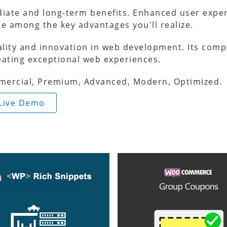
diate and long-term benefits. Enhanced user expe
e among the key advantages you'll realize.
ality and innovation in web development. Its comp
reating exceptional web experiences.
mmercial, Premium, Advanced, Modern, Optimized.
Live Demo