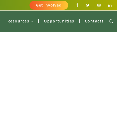
minbet giriş
Meybet giriş
Atlasbet giriş
efesbet
Get Involved
ing giriş
Betbigo
Betbigo giriş
Kalebet
Kalebet giriş
et giriş
Enbet
Enbet giriş
Meritking
Meritking giriş
Resources
Opportunities
Contacts
ulibet giriş
holiganbet giriş
pusulabet giriş
ahiscasino
bahiscasino giriş
avrupabet
iscasino
bahiscasino giriş
avrupabet
avrupabet giriş
Search For:
ganbet giriş
mavibet giriş
jojobet giriş
estbet giriş
teosbet giriş
Royalbet giriş
t
enbet giriş
meybet
meybet giriş
pokerklas giriş
liganbet giriş
meritking giriş
marsbahis giriş
et giriş
Amgbahis
Amgbahis giriş
teosbet giriş
iş
betnano
betnano giriş
betkanyon
betkanyon giriş
aribu
Betparibu giriş
holiganbet
holiganbet giriş
ay giriş
Süpertotobet giriş
meybet giriş
betsilin
betsilin giriş
norabahis
norabahis giriş
mabet
Romabet giriş
Amgbahis
Amgbahis giriş
Romabet giriş
Teosbet giriş
Roketbet giriş
bet giriş
pulibet giriş
atlasbet
atlasbet giriş
Adresi, Meritking Casino Ve Slot Oyunları