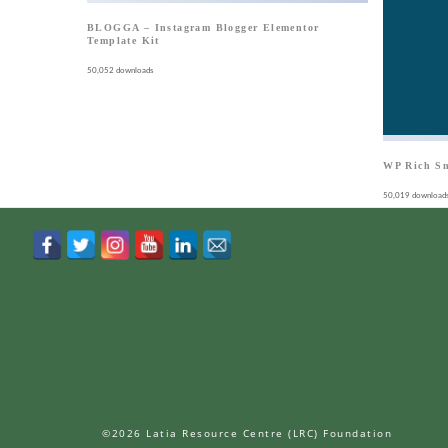
BLOGGA – Instagram Blogger Elementor
Template Kit
50,052 downloads
WP Rich Sn
50,019 download
©2026 Latia Resource Centre (LRC) Foundation