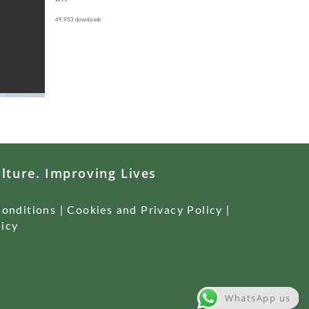
49,953 downloads
lture. Improving Lives
Conditions
|
Cookies and Privacy Policy
|
icy
WhatsApp us