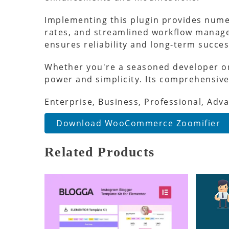
omabet
Romabet giriş
Casibom
Casibom giriş
Avrup
Implementing this plugin provides num
ş
mavibet
mavibet giriş
celtabet
celtabet giriş
betnan
rates, and streamlined workflow managem
yal
kingroyal giriş
kingroyal
kingroyal
kingroyal giriş
ensures reliability and long-term succes
etcio giriş
betcio
betcio
betcio giriş
betcio
lunabet
lu
Whether you're a seasoned developer or 
power and simplicity. Its comprehensive 
Enterprise, Business, Professional, Adva
Download WooCommerce Zoomifier
Related Products