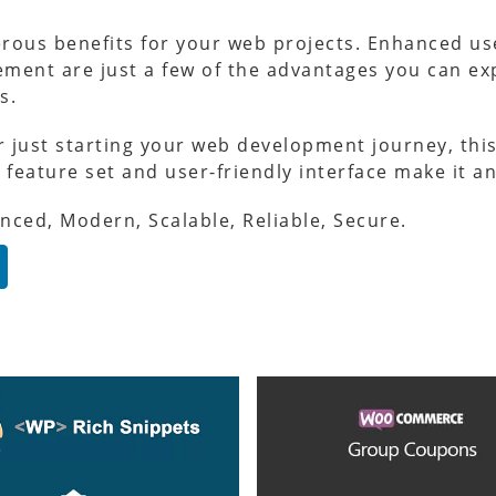
abet
Avrupabet giriş
Meritking Giriş: Meritking Spor
erous benefits for your web projects. Enhanced u
o
betnano giriş
jokerbet
jokerbet giriş
editörbet
edit
ent are just a few of the advantages you can exp
kingroyal
kingroyal
kingroyal giriş
kingroyal
meritkin
s.
nabet giriş
lunabet
lunabet
lunabet giriş
lunabet
inte
just starting your web development journey, this 
feature set and user-friendly interface make it an 
nced, Modern, Scalable, Reliable, Secure.