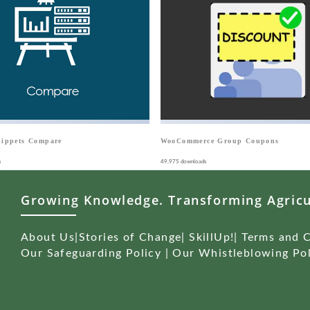
ippets Compare
WooCommerce Group Coupons
s
49,975 downloads
Growing Knowledge. Transforming Agricu
About Us
|
Stories of Change
|
SkillUp!
|
Terms and 
Our Safeguarding Policy
|
Our Whistleblowing Pol