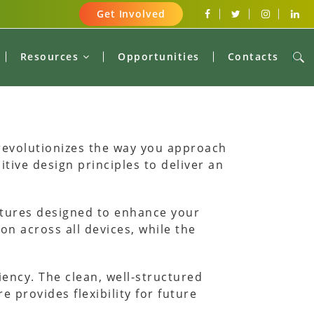
minbet giriş
Meybet giriş
Atlasbet giriş
efesbet
Get Involved
ing giriş
Betbigo
Betbigo giriş
Kalebet
Kalebet giriş
et giriş
Enbet
Enbet giriş
Meritking
Meritking giriş
Resources
Opportunities
Contacts
ulibet giriş
holiganbet giriş
pusulabet giriş
ahiscasino
bahiscasino giriş
avrupabet
iscasino
bahiscasino giriş
avrupabet
avrupabet giriş
Search For:
ganbet giriş
mavibet giriş
jojobet giriş
estbet giriş
teosbet giriş
Royalbet giriş
t
enbet giriş
meybet
meybet giriş
pokerklas giriş
revolutionizes the way you approach
liganbet giriş
meritking giriş
marsbahis giriş
tive design principles to deliver an
et giriş
Amgbahis
Amgbahis giriş
teosbet giriş
iş
betnano
betnano giriş
betkanyon
betkanyon giriş
aribu
Betparibu giriş
holiganbet
holiganbet giriş
atures designed to enhance your
ay giriş
Süpertotobet giriş
meybet giriş
n across all devices, while the
betsilin
betsilin giriş
norabahis
norabahis giriş
mabet
Romabet giriş
Amgbahis
Amgbahis giriş
iency. The clean, well-structured
Romabet giriş
Teosbet giriş
Roketbet giriş
provides flexibility for future
bet giriş
pulibet giriş
atlasbet
atlasbet giriş
Adresi, Meritking Casino Ve Slot Oyunları