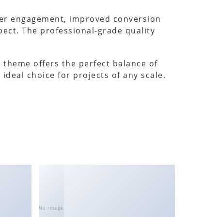
 Bahisleri, Meritking Giriş Adresi
ser engagement, improved conversion
örbet giriş
betcio
betcio giriş
nakitbahis
ect. The professional-grade quality
g
meritking giriş
meritking
marsbahis
labet giriş
galabet
galabet
galabet giriş
galabet
 giriş
Kingroyal
Betnano
Betnano giriş
Betnano
 theme offers the perfect balance of
ideal choice for projects of any scale.
No Image