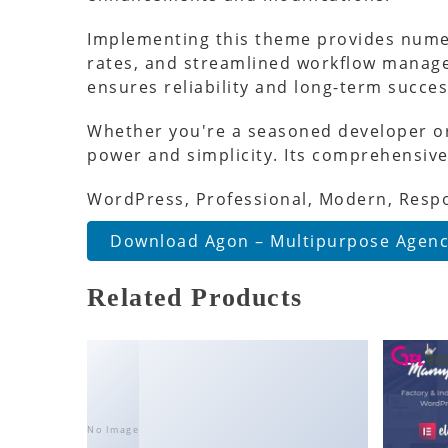
omabet
Romabet giriş
Casibom
Casibom giriş
Avrup
Implementing this theme provides nume
ş
mavibet
mavibet giriş
celtabet
celtabet giriş
betnan
rates, and streamlined workflow managem
yal
kingroyal giriş
kingroyal
kingroyal
kingroyal giriş
ensures reliability and long-term succes
bet giriş
lunabet
lunabet
lunabet giriş
lunabet
inter
iriş
Meritking
Meritking
Meritking giriş
Meritking
Vay
Whether you're a seasoned developer or 
power and simplicity. Its comprehensive 
WordPress, Professional, Modern, Respo
Download Agon – Multipurpose Agenc
Related Products
No Image