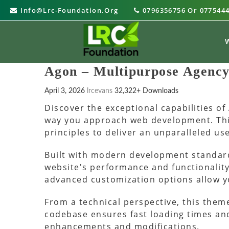
t
mavibet giriş
marsbahis
marsbahis giriş
kavbet
kavb
Info@lrc-Foundation.org
0796356756 Or 077544
ritking
galabet giriş
marsbahis
marsbahis giriş
teos
t
Galabet giriş
Vegabet
Vegabet giriş
pashagaming
pa
 giriş
romabet
romabet giriş
bahiscasino
bahiscasino
orabahis giriş
enbet
enbet giriş
amgbahis
amgbahis 
bahis giriş
enbet
enbet giriş
amgbahis
amgbahis gir
Agon – Multipurpose Agenc
ş
dedebet
dedebet giriş
holiganbet giriş
holiganbet g
 giriş
Betzula
Betzula giriş
Meritking
Meritking giriş
H
April 3, 2026
lrcevans
32,322+ Downloads
y giriş
Efesbet
Efesbet giriş
Enjoybet
Enjoybet giriş
u
Discover the exceptional capabilities 
oliganbet giriş
holiganbet giriş
romabet giriş
romabe
way you approach web development. This
iş
Enbet
Enbet giriş
Ultrabet
Ultrabet giriş
Dedebet
De
principles to deliver an unparalleled us
nbet giriş
Kulisbet
Kulisbet giriş
pokerklas
pokerklas
riş
Betwoon
Betwoon giriş
Holiganbet
Holiganbet gir
Built with modern development standard
riş
Dedebet
Dedebet giriş
Romabet
Romabet giriş
Te
website's performance and functionality
tbet
restbet giriş
betcio giriş
galabet
galabet giriş
ma
advanced customization options allow yo
his giriş
Marsbahis
Marsbahis giriş
Mavibet
Mavibet
From a technical perspective, this them
onbahis
Sonbahis giriş
Romabet giriş
Meritking
Merit
codebase ensures fast loading times and
ula giriş
restbet
restbet giriş
norabahis giriş
betcio 
enhancements and modifications.
Mavibet Giriş: Mavibet Güvenilir Mi, Mavibet Bon