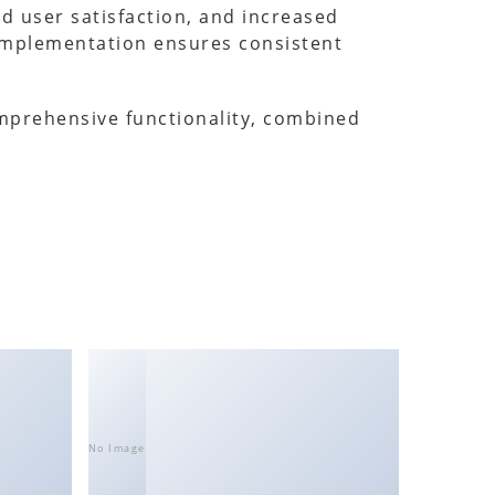
 user satisfaction, and increased
 Bahisleri, Meritking Giriş Adresi
 implementation ensures consistent
t giriş
editörbet
editörbet giriş
restbet
restbet giriş
ng
Mrking
Mrking giriş
Mrking
kingroyal
omprehensive functionality, combined
No Image