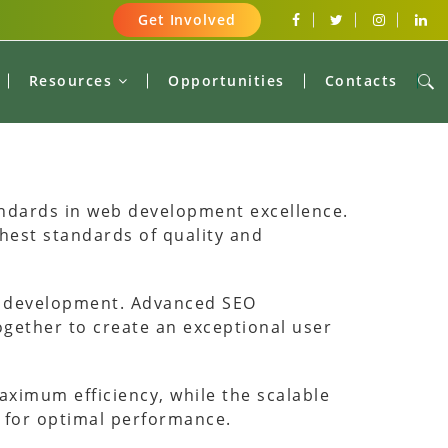
minbet giriş
Meybet giriş
Atlasbet giriş
efesbet
Get Involved
ing giriş
Betbigo
Betbigo giriş
Kalebet
Kalebet giriş
et giriş
Enbet
Enbet giriş
Meritking
Meritking giriş
Resources
Opportunities
Contacts
ulibet giriş
holiganbet giriş
pusulabet giriş
ahiscasino
bahiscasino giriş
avrupabet
iscasino
bahiscasino giriş
avrupabet
avrupabet giriş
Search For:
ganbet giriş
mavibet giriş
jojobet giriş
estbet giriş
teosbet giriş
Royalbet giriş
t
enbet giriş
meybet
meybet giriş
pokerklas giriş
ndards in web development excellence.
liganbet giriş
meritking giriş
marsbahis giriş
hest standards of quality and
et giriş
Amgbahis
Amgbahis giriş
teosbet giriş
iş
betnano
betnano giriş
betkanyon
betkanyon giriş
aribu
Betparibu giriş
holiganbet
holiganbet giriş
eb development. Advanced SEO
ay giriş
Süpertotobet giriş
meybet giriş
ogether to create an exceptional user
betsilin
betsilin giriş
norabahis
norabahis giriş
mabet
Romabet giriş
Amgbahis
Amgbahis giriş
aximum efficiency, while the scalable
Romabet giriş
Teosbet giriş
Roketbet giriş
d for optimal performance.
bet giriş
pulibet giriş
atlasbet
atlasbet giriş
Adresi, Meritking Casino Ve Slot Oyunları