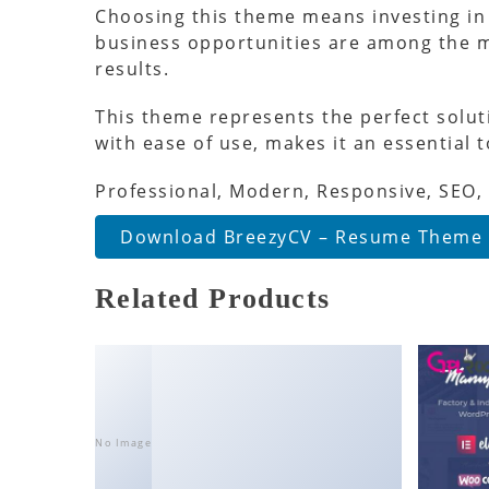
Choosing this theme means investing in
omabet
Romabet giriş
Casibom
Casibom giriş
Avrup
business opportunities are among the m
ş
lunabet
lunabet giriş
mavibet
mavibet giriş
celtabet
results.
Marsbahis giriş
Marsbahis
Mrking
Mrking giriş
Mrkin
t
lunabet
lunabet giriş
lunabet
This theme represents the perfect solu
with ease of use, makes it an essential 
Professional, Modern, Responsive, SEO,
Download BreezyCV – Resume Theme
Related Products
No Image