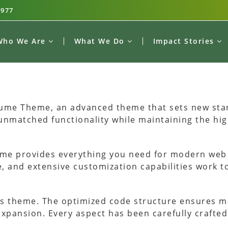
et giriş
meritking
meritking giriş
Millibahis giriş
jas
4977
bet giriş
marsbahis
marsbahis giriş
meritking
meritk
shagaming giriş
Meybet
Meybet giriş
Atlasbet
Atlasb
Who We Are
What We Do
Impact Stories
 giriş
restbet giriş
marsbahis giriş
amgbahis giriş
p
giriş
pokerklas
pokerklas giriş
betzula
betzula giriş
b
iş
pokerklas
pokerklas giriş
betzula
betzula giriş
bah
iriş
marsbahis giriş
romabet giriş
romabet giriş
holi
oliganbet
Holiganbet giriş
Alobet giriş
Alobet giriş
r
ltrabet
ultrabet giriş
norabahis
norabahis giriş
enbe
sume Theme, an advanced theme that sets new sta
t giriş
holiganbet giriş
mavibet giriş
jojobet giriş
ho
 unmatched functionality while maintaining the hig
debet giriş
Betmatik
Betmatik giriş
Mariobet
Mariob
 giriş
lunabet
lunabet giriş
marsbahis
marsbahis gir
iş
Efesbet
Efesbet giriş
Meritking
Meritking giriş
Betp
theme provides everything you need for modern w
osbet
Teosbet giriş
Pulibet
Pulibet giriş
Betplay
Betpl
e, and extensive customization capabilities work t
rsbahis
marsbahis giriş
holiganbet
holiganbet giriş
 giriş
Restbet
Restbet giriş
Jokerbet
Jokerbet giriş
Ro
this theme. The optimized code structure ensures m
king giriş
Süpertotobet
Süpertotobet giriş
Romabet
xpansion. Every aspect has been carefully crafte
giriş
romabet
romabet giriş
betplay
betplay giriş
alo
us Ve Kampanyalar
Meritking Giriş: Meritking Giriş 