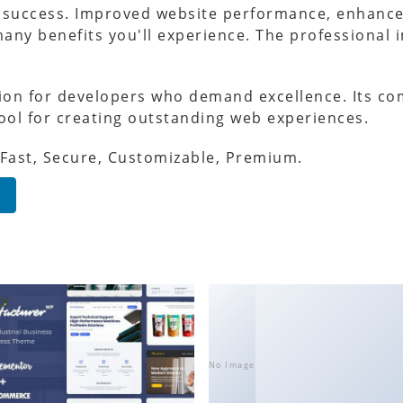
 success. Improved website performance, enhanced
abet
Avrupabet giriş
Meritking Giriş: Meritking Spor
any benefits you'll experience. The professional
celtabet giriş
betnano
betnano giriş
jokerbet
jokerbe
g
Mrking
Mrking giriş
Mrking
Mrking
Mrking giriş
Mrki
tion for developers who demand excellence. Its c
tool for creating outstanding web experiences.
 Fast, Secure, Customizable, Premium.
No Image