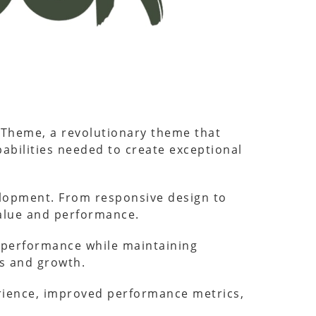
 Bahisleri, Meritking Giriş Adresi
t giriş
editörbet
editörbet giriş
restbet
restbet giriş
ng
Mrking
Mrking giriş
Mrking
kingroyal
s
amgbahis giriş
amgbahis
betcio
betcio giriş
betcio
Theme, a revolutionary theme that
pabilities needed to create exceptional
lopment. From responsive design to
value and performance.
r performance while maintaining
ss and growth.
rience, improved performance metrics,