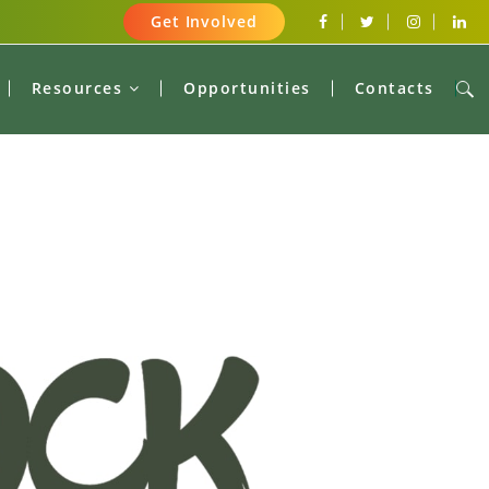
minbet giriş
Meybet giriş
Atlasbet giriş
efesbet
Get Involved
ing giriş
Betbigo
Betbigo giriş
Kalebet
Kalebet giriş
et giriş
Enbet
Enbet giriş
Meritking
Meritking giriş
Resources
Opportunities
Contacts
ulibet giriş
holiganbet giriş
pusulabet giriş
ahiscasino
bahiscasino giriş
avrupabet
iscasino
bahiscasino giriş
avrupabet
avrupabet giriş
Search For:
ganbet giriş
mavibet giriş
jojobet giriş
estbet giriş
teosbet giriş
Royalbet giriş
t
enbet giriş
meybet
meybet giriş
pokerklas giriş
liganbet giriş
meritking giriş
marsbahis giriş
et giriş
Amgbahis
Amgbahis giriş
teosbet giriş
iş
betnano
betnano giriş
betkanyon
betkanyon giriş
aribu
Betparibu giriş
holiganbet
holiganbet giriş
ay giriş
Süpertotobet giriş
meybet giriş
betsilin
betsilin giriş
norabahis
norabahis giriş
mabet
Romabet giriş
Amgbahis
Amgbahis giriş
Romabet giriş
Teosbet giriş
Roketbet giriş
bet giriş
pulibet giriş
atlasbet
atlasbet giriş
Adresi, Meritking Casino Ve Slot Oyunları