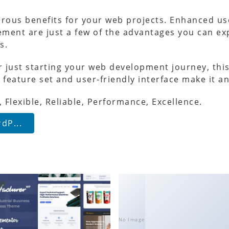
abet
Avrupabet giriş
Meritking Giriş: Meritking Spor
rous benefits for your web projects. Enhanced u
celtabet giriş
betnano
betnano giriş
jokerbet
jokerbe
ent are just a few of the advantages you can exp
g
Mrking
Mrking giriş
Mrking
Mrking
Mrking giriş
Mrki
s.
perabet
amgbahis
amgbahis giriş
amgbahis
amgbahi
just starting your web development journey, this
feature set and user-friendly interface make it an 
, Flexible, Reliable, Performance, Excellence.
dP...
No Image