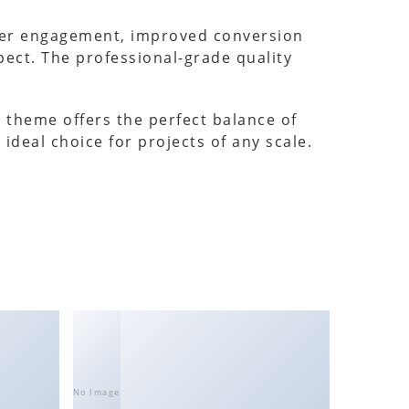
 Bahisleri, Meritking Giriş Adresi
ser engagement, improved conversion
t giriş
editörbet
editörbet giriş
restbet
restbet giriş
ect. The professional-grade quality
ng
Mrking
Mrking giriş
Mrking
kingroyal
s
amgbahis giriş
amgbahis
betcio
betcio giriş
betcio
 theme offers the perfect balance of
ideal choice for projects of any scale.
No Image