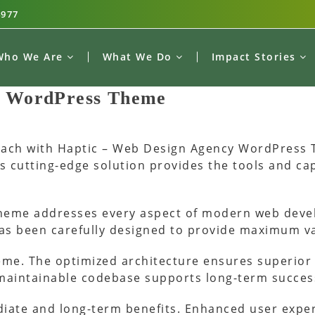
et giriş
meritking
meritking giriş
Millibahis giriş
jas
4977
bet giriş
marsbahis
marsbahis giriş
meritking
meritk
shagaming giriş
Meybet
Meybet giriş
Atlasbet
Atlasb
Who We Are
What We Do
Impact Stories
 giriş
restbet giriş
marsbahis giriş
amgbahis giriş
p
giriş
pokerklas
pokerklas giriş
betzula
betzula giriş
b
iş
pokerklas
pokerklas giriş
betzula
betzula giriş
bah
y WordPress Theme
iriş
marsbahis giriş
romabet giriş
romabet giriş
holi
oliganbet
Holiganbet giriş
Alobet giriş
Alobet giriş
r
ltrabet
ultrabet giriş
norabahis
norabahis giriş
enbe
ch with Haptic – Web Design Agency WordPress T
t giriş
holiganbet giriş
mavibet giriş
jojobet giriş
ho
is cutting-edge solution provides the tools and ca
debet giriş
Betmatik
Betmatik giriş
Mariobet
Mariob
 giriş
lunabet
lunabet giriş
marsbahis
marsbahis gir
iş
Efesbet
Efesbet giriş
Meritking
Meritking giriş
Betp
 theme addresses every aspect of modern web deve
osbet
Teosbet giriş
Pulibet
Pulibet giriş
Betplay
Betpl
has been carefully designed to provide maximum 
rsbahis
marsbahis giriş
holiganbet
holiganbet giriş
heme. The optimized architecture ensures superio
 giriş
Restbet
Restbet giriş
Jokerbet
Jokerbet giriş
Ro
n, maintainable codebase supports long-term succe
king giriş
Süpertotobet
Süpertotobet giriş
Romabet
giriş
romabet
romabet giriş
betplay
betplay giriş
alo
iate and long-term benefits. Enhanced user expe
us Ve Kampanyalar
Meritking Giriş: Meritking Giriş 