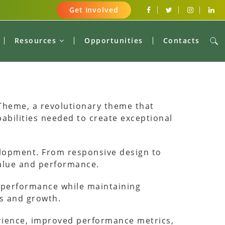
minbet giriş
Meybet giriş
Atlasbet giriş
efesbet
Get Involved
ing giriş
Betbigo
Betbigo giriş
Kalebet
Kalebet giriş
et giriş
Enbet
Enbet giriş
Meritking
Meritking giriş
Resources
Opportunities
Contacts
ulibet giriş
holiganbet giriş
pusulabet giriş
ahiscasino
bahiscasino giriş
avrupabet
iscasino
bahiscasino giriş
avrupabet
avrupabet giriş
Search For:
ganbet giriş
mavibet giriş
jojobet giriş
estbet giriş
teosbet giriş
Royalbet giriş
t
enbet giriş
meybet
meybet giriş
pokerklas giriş
heme, a revolutionary theme that
liganbet giriş
meritking giriş
marsbahis giriş
pabilities needed to create exceptional
et giriş
Amgbahis
Amgbahis giriş
teosbet giriş
iş
betnano
betnano giriş
betkanyon
betkanyon giriş
aribu
Betparibu giriş
holiganbet
holiganbet giriş
lopment. From responsive design to
ay giriş
Süpertotobet giriş
meybet giriş
value and performance.
betsilin
betsilin giriş
norabahis
norabahis giriş
r performance while maintaining
mabet
Romabet giriş
Amgbahis
Amgbahis giriş
ss and growth.
Romabet giriş
Teosbet giriş
Roketbet giriş
bet giriş
pulibet giriş
atlasbet
atlasbet giriş
rience, improved performance metrics,
Adresi, Meritking Casino Ve Slot Oyunları