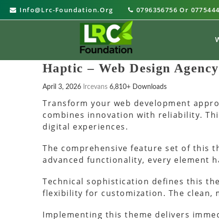
t
mavibet giriş
marsbahis
marsbahis giriş
kavbet
kavb
Info@lrc-Foundation.org
0796356756 Or 077544
ritking
galabet giriş
marsbahis
marsbahis giriş
teos
t
Galabet giriş
Vegabet
Vegabet giriş
pashagaming
pa
 giriş
romabet
romabet giriş
bahiscasino
bahiscasino
orabahis giriş
enbet
enbet giriş
amgbahis
amgbahis 
bahis giriş
enbet
enbet giriş
amgbahis
amgbahis gir
Haptic – Web Design Agenc
ş
dedebet
dedebet giriş
holiganbet giriş
holiganbet g
 giriş
Betzula
Betzula giriş
Meritking
Meritking giriş
H
April 3, 2026
lrcevans
6,810+ Downloads
y giriş
Efesbet
Efesbet giriş
Enjoybet
Enjoybet giriş
u
Transform your web development approa
oliganbet giriş
holiganbet giriş
romabet giriş
romabe
combines innovation with reliability. Th
iş
Enbet
Enbet giriş
Ultrabet
Ultrabet giriş
Dedebet
De
digital experiences.
nbet giriş
Kulisbet
Kulisbet giriş
pokerklas
pokerklas
riş
Betwoon
Betwoon giriş
Holiganbet
Holiganbet gir
The comprehensive feature set of this
riş
Dedebet
Dedebet giriş
Romabet
Romabet giriş
Te
advanced functionality, every element 
tbet
restbet giriş
betcio giriş
galabet
galabet giriş
ma
Technical sophistication defines this t
his giriş
Marsbahis
Marsbahis giriş
Mavibet
Mavibet
flexibility for customization. The clea
onbahis
Sonbahis giriş
Romabet giriş
Meritking
Merit
ula giriş
restbet
restbet giriş
norabahis giriş
betcio 
Implementing this theme delivers immed
Mavibet Giriş: Mavibet Güvenilir Mi, Mavibet Bon