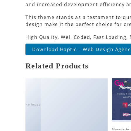
and increased development efficiency ar
omabet
Romabet giriş
Casibom
Casibom giriş
Avrup
ş
lunabet
lunabet giriş
mavibet
mavibet giriş
celtabet
This theme stands as a testament to qua
Marsbahis giriş
Marsbahis
Mrking
Mrking giriş
Mrkin
design make it the perfect choice for c
t
perabet
perabet giriş
perabet
perabet
perabet giriş
High Quality, Well Coded, Fast Loading, 
Download Haptic – Web Design Agency
Related Products
No Image
Manufactur