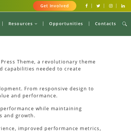
minbet giriş
Meybet giriş
Atlasbet giriş
efesbet
Get Involved
ing giriş
Betbigo
Betbigo giriş
Kalebet
Kalebet giriş
et giriş
Enbet
Enbet giriş
Meritking
Meritking giriş
Resources
Opportunities
Contacts
ulibet giriş
holiganbet giriş
pusulabet giriş
ahiscasino
bahiscasino giriş
avrupabet
iscasino
bahiscasino giriş
avrupabet
avrupabet giriş
Search For:
ganbet giriş
mavibet giriş
jojobet giriş
estbet giriş
teosbet giriş
Royalbet giriş
t
enbet giriş
meybet
meybet giriş
pokerklas giriş
Press Theme, a revolutionary theme
liganbet giriş
meritking giriş
marsbahis giriş
nd capabilities needed to create
et giriş
Amgbahis
Amgbahis giriş
teosbet giriş
iş
betnano
betnano giriş
betkanyon
betkanyon giriş
aribu
Betparibu giriş
holiganbet
holiganbet giriş
lopment. From responsive design to
ay giriş
Süpertotobet giriş
meybet giriş
value and performance.
betsilin
betsilin giriş
norabahis
norabahis giriş
r performance while maintaining
mabet
Romabet giriş
Amgbahis
Amgbahis giriş
ss and growth.
Romabet giriş
Teosbet giriş
Roketbet giriş
bet giriş
pulibet giriş
atlasbet
atlasbet giriş
rience, improved performance metrics,
Adresi, Meritking Casino Ve Slot Oyunları