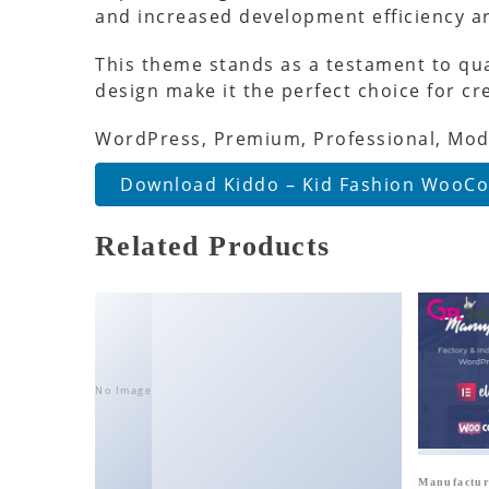
and increased development efficiency ar
omabet
Romabet giriş
Casibom
Casibom giriş
Avrup
ş
lunabet
lunabet giriş
mavibet
mavibet giriş
celtabet
This theme stands as a testament to qua
Marsbahis giriş
Marsbahis
Mrking
Mrking giriş
Mrkin
design make it the perfect choice for c
t
lunabet
lunabet giriş
lunabet
WordPress, Premium, Professional, Mode
Download Kiddo – Kid Fashion WooC
Related Products
No Image
Manufactur