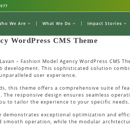
et giriş
meritking
meritking giriş
Millibahis giriş
jas
4977
bet giriş
marsbahis
marsbahis giriş
meritking
meritk
shagaming giriş
Meybet
Meybet giriş
Atlasbet
Atlasb
Who We Are
What We Do
Impact Stories
 giriş
restbet giriş
marsbahis giriş
amgbahis giriş
p
giriş
pokerklas
pokerklas giriş
betzula
betzula giriş
b
iş
pokerklas
pokerklas giriş
betzula
betzula giriş
bah
ency WordPress CMS Theme
iriş
marsbahis giriş
romabet giriş
romabet giriş
holi
oliganbet
Holiganbet giriş
Alobet giriş
Alobet giriş
r
ltrabet
ultrabet giriş
norabahis
norabahis giriş
enbe
of Lavan – Fashion Model Agency WordPress CMS T
t giriş
holiganbet giriş
mavibet giriş
jojobet giriş
ho
b development. This sophisticated solution combi
debet giriş
Betmatik
Betmatik giriş
Mariobet
Mariob
n unparalleled user experience.
 giriş
lunabet
lunabet giriş
marsbahis
marsbahis gir
iş
Efesbet
Efesbet giriş
Meritking
Meritking giriş
Betp
s, this theme offers a comprehensive suite of fe
osbet
Teosbet giriş
Pulibet
Pulibet giriş
Betplay
Betpl
. The responsive design ensures seamless operatio
rsbahis
marsbahis giriş
holiganbet
holiganbet giriş
u to tailor the experience to your specific needs.
 giriş
Restbet
Restbet giriş
Jokerbet
Jokerbet giriş
Ro
e demonstrates exceptional optimization and effici
king giriş
Süpertotobet
Süpertotobet giriş
Romabet
 smooth operation, while the modular architecture 
giriş
romabet
romabet giriş
betplay
betplay giriş
alo
us Ve Kampanyalar
Meritking Giriş: Meritking Giriş 