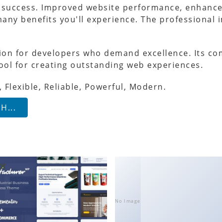
 success. Improved website performance, enhanced
abet
Avrupabet giriş
Meritking Giriş: Meritking Spor
any benefits you'll experience. The professional
celtabet giriş
betnano
betnano giriş
jokerbet
jokerbe
g
Mrking
Mrking giriş
Mrking
Mrking
Mrking giriş
Mrki
tion for developers who demand excellence. Its c
tool for creating outstanding web experiences.
, Flexible, Reliable, Powerful, Modern.
H...
No Image