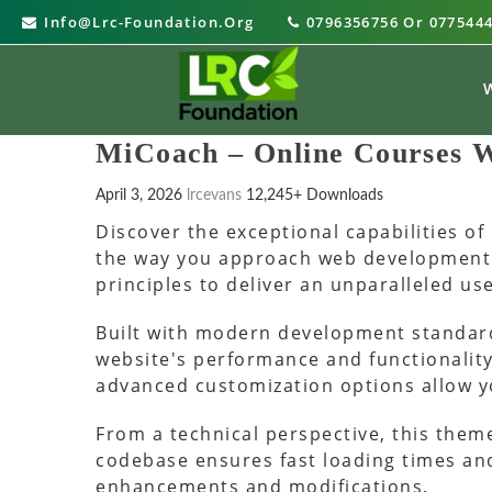
t
mavibet giriş
marsbahis
marsbahis giriş
kavbet
kavb
Info@lrc-Foundation.org
0796356756 Or 077544
ritking
galabet giriş
marsbahis
marsbahis giriş
teos
t
Galabet giriş
Vegabet
Vegabet giriş
pashagaming
pa
 giriş
romabet
romabet giriş
bahiscasino
bahiscasino
orabahis giriş
enbet
enbet giriş
amgbahis
amgbahis 
bahis giriş
enbet
enbet giriş
amgbahis
amgbahis gir
MiCoach – Online Courses 
ş
dedebet
dedebet giriş
holiganbet giriş
holiganbet g
Enjoybet giriş
Betzula
Betzula giriş
Meritking
Meritkin
April 3, 2026
lrcevans
12,245+ Downloads
y giriş
Efesbet
Efesbet giriş
Enjoybet
Enjoybet giriş
u
Discover the exceptional capabilities 
ahis
Sonbahis giriş
holiganbet giriş
holiganbet giriş
the way you approach web development. 
riş
Ultrabet
Ultrabet giriş
Enbet
Enbet giriş
Ultrabet
principles to deliver an unparalleled us
et
Dedebet giriş
Ultrabet giriş
Enbet
Enbet giriş
Kulis
is
Marsbahis giriş
Betpuan
Betpuan giriş
Betzula
Betz
Built with modern development standard
agaming
pashagaming giriş
Betnano
Betnano giriş
R
website's performance and functionality
asino
bahiscasino giriş
orisbet giriş
meybet
meybet g
advanced customization options allow yo
omabet
Romabet giriş
Teosbet
Teosbet giriş
Enjoybe
From a technical perspective, this them
etbet giriş
Roketbet
Roketbet giriş
Betnano
Betnano
codebase ensures fast loading times and
ay giriş
betkanyon
betkanyon giriş
amgbahis
amgbahi
enhancements and modifications.
et
mavibet giriş
piabet
piabet giriş
milanobet
milanob