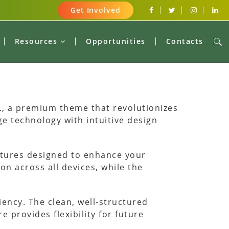
minbet giriş
Meybet giriş
Atlasbet giriş
efesbet
Get Involved
ing giriş
Betbigo
Betbigo giriş
Kalebet
Kalebet giriş
et giriş
Enbet
Enbet giriş
Meritking
Meritking giriş
Resources
Opportunities
Contacts
ulibet giriş
holiganbet giriş
pusulabet giriş
ahiscasino
bahiscasino giriş
avrupabet
iscasino
bahiscasino giriş
avrupabet
avrupabet giriş
Search For:
ganbet giriş
mavibet giriş
jojobet giriş
t giriş
restbet giriş
teosbet giriş
Royalbet giriş
t
enbet giriş
meybet
meybet giriş
pokerklas giriş
L, a premium theme that revolutionizes
 giriş
jojobet giriş
holiganbet giriş
meritking giriş
e technology with intuitive design
ik giriş
Mariobet
Mariobet giriş
Amgbahis
nabet giriş
marsbahis
marsbahis giriş
betnano
iş
Holiganbet
Holiganbet giriş
Efesbet
Efesbet giriş
atures designed to enhance your
ebet
Dedebet giriş
Romabet
Romabet giriş
Teosbet
n across all devices, while the
iriş
restbet
restbet giriş
betcio giriş
galabet
iriş
Norabahis
Norabahis giriş
Marsbahis
ency. The clean, well-structured
orabahis
Norabahis giriş
Sonbahis
Sonbahis giriş
provides flexibility for future
giriş
Roketbet giriş
Sonbahis giriş
betzula