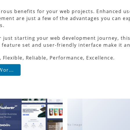
s Giriş: Marsbahis Casino Ve Slot Oyunları
Mavibet
rous benefits for your web projects. Enhanced u
ş
Galabet
Galabet giriş
restbet
restbet giriş
romabet
ent are just a few of the advantages you can exp
tkanyon giriş
Betkanyon
Betkanyon
Betkanyon giriş
s.
just starting your web development journey, this
feature set and user-friendly interface make it an 
, Flexible, Reliable, Performance, Excellence.
or...
No Image