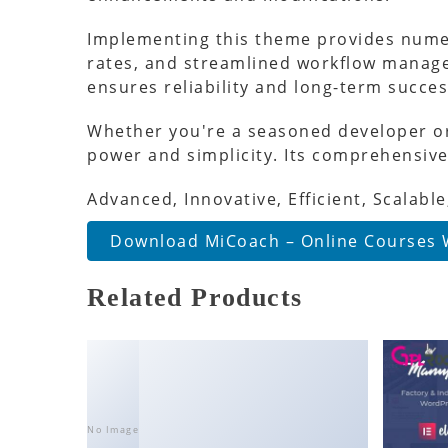
g Giriş: Meritking Canlı Destek Ve İletişim
Marsbahi
Implementing this theme provides nume
et
Teosbet giriş
Grandpashabet
Grandpashabet giri
rates, and streamlined workflow managem
 giriş
lunabet
betcio
betcio giriş
betcio
Betkanyon
Be
ensures reliability and long-term succes
Whether you're a seasoned developer or 
power and simplicity. Its comprehensive 
Advanced, Innovative, Efficient, Scalable
Download MiCoach – Online Courses W
Related Products
No Image