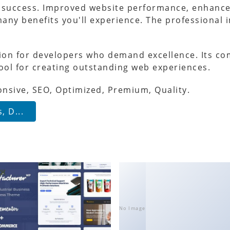
 success. Improved website performance, enhanced
abet
Avrupabet giriş
Meritking Giriş: Meritking Spor
any benefits you'll experience. The professional
celtabet giriş
betnano
betnano giriş
jokerbet
jokerbe
g
Mrking
Mrking giriş
Mrking
Mrking
Mrking giriş
Mrki
tion for developers who demand excellence. Its c
tool for creating outstanding web experiences.
nsive, SEO, Optimized, Premium, Quality.
 D...
No Image