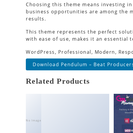
Choosing this theme means investing in
omabet
Romabet giriş
Casibom
Casibom giriş
Avrup
business opportunities are among the m
ş
lunabet
lunabet giriş
mavibet
mavibet giriş
celtabet
results.
Marsbahis giriş
Marsbahis
Mrking
Mrking giriş
Mrkin
t
lunabet
lunabet giriş
lunabet
This theme represents the perfect solu
with ease of use, makes it an essential 
WordPress, Professional, Modern, Respo
Download Pendulum – Beat Producers,
Related Products
No Image