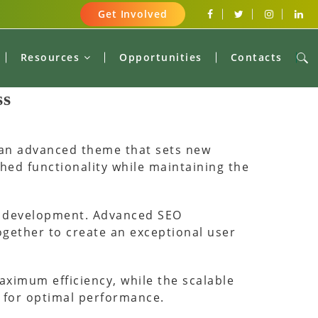
minbet giriş
Meybet giriş
Atlasbet giriş
efesbet
Get Involved
ing giriş
Betbigo
Betbigo giriş
Kalebet
Kalebet giriş
et giriş
Enbet
Enbet giriş
Meritking
Meritking giriş
Resources
Opportunities
Contacts
ulibet giriş
holiganbet giriş
pusulabet giriş
ahiscasino
bahiscasino giriş
avrupabet
iscasino
bahiscasino giriş
avrupabet
avrupabet giriş
ss
Search For:
ganbet giriş
mavibet giriş
jojobet giriş
estbet giriş
teosbet giriş
Royalbet giriş
t
enbet giriş
meybet
meybet giriş
pokerklas giriş
 an advanced theme that sets new
liganbet giriş
meritking giriş
marsbahis giriş
hed functionality while maintaining the
et giriş
Amgbahis
Amgbahis giriş
teosbet giriş
iş
betnano
betnano giriş
betkanyon
betkanyon giriş
aribu
Betparibu giriş
holiganbet
holiganbet giriş
eb development. Advanced SEO
ay giriş
Süpertotobet giriş
meybet giriş
ogether to create an exceptional user
betsilin
betsilin giriş
norabahis
norabahis giriş
mabet
Romabet giriş
Amgbahis
Amgbahis giriş
aximum efficiency, while the scalable
Romabet giriş
Teosbet giriş
Roketbet giriş
d for optimal performance.
bet giriş
pulibet giriş
atlasbet
atlasbet giriş
Adresi, Meritking Casino Ve Slot Oyunları