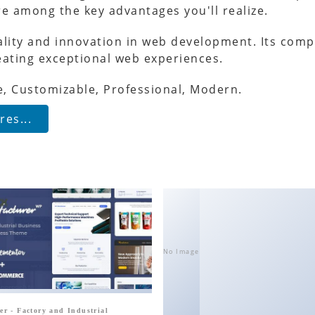
e among the key advantages you'll realize.
abet
Avrupabet giriş
Meritking Giriş: Meritking Spor
celtabet giriş
betnano
betnano giriş
jokerbet
jokerbe
lity and innovation in web development. Its compr
g
Mrking
Mrking giriş
Mrking
Mrking
Mrking giriş
Mrki
reating exceptional web experiences.
le, Customizable, Professional, Modern.
es...
No Image
er - Factory and Industrial