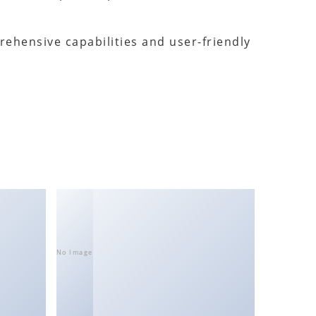
 Bahisleri, Meritking Giriş Adresi
t giriş
editörbet
editörbet giriş
restbet
restbet giriş
ehensive capabilities and user-friendly
ng
Mrking
Mrking giriş
Mrking
kingroyal
No Image