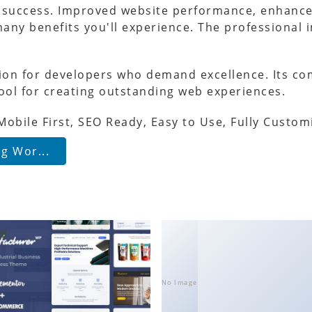
 success. Improved website performance, enhanced
abet
Avrupabet giriş
Meritking Giriş: Meritking Spor
any benefits you'll experience. The professional
o
betnano giriş
jokerbet
jokerbet giriş
editörbet
edit
kingroyal
kingroyal
kingroyal giriş
kingroyal
meritkin
nabet giriş
lunabet
lunabet
lunabet giriş
lunabet
inte
tion for developers who demand excellence. Its c
tool for creating outstanding web experiences.
Mobile First, SEO Ready, Easy to Use, Fully Custom
g Wor...
No Image