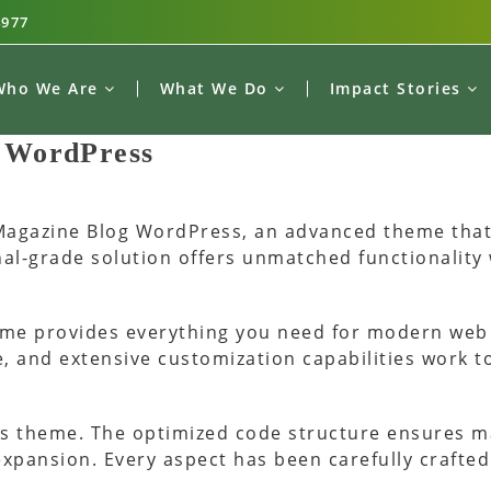
et giriş
meritking
meritking giriş
Millibahis giriş
jas
4977
bet giriş
marsbahis
marsbahis giriş
meritking
meritk
shagaming giriş
Meybet
Meybet giriş
Atlasbet
Atlasb
Who We Are
What We Do
Impact Stories
 giriş
restbet giriş
marsbahis giriş
amgbahis giriş
p
giriş
pokerklas
pokerklas giriş
betzula
betzula giriş
b
iş
pokerklas
pokerklas giriş
betzula
betzula giriş
bah
g WordPress
iriş
marsbahis giriş
romabet giriş
romabet giriş
holi
oliganbet
Holiganbet giriş
Alobet giriş
Alobet giriş
r
ltrabet
ultrabet giriş
norabahis
norabahis giriş
enbe
Magazine Blog WordPress, an advanced theme that
t giriş
holiganbet giriş
mavibet giriş
jojobet giriş
ho
al-grade solution offers unmatched functionality
debet giriş
Betmatik
Betmatik giriş
Mariobet
Mariob
 giriş
lunabet
lunabet giriş
marsbahis
marsbahis gir
iş
Efesbet
Efesbet giriş
Meritking
Meritking giriş
Betp
theme provides everything you need for modern w
osbet
Teosbet giriş
Pulibet
Pulibet giriş
Betplay
Betpl
e, and extensive customization capabilities work t
rsbahis
marsbahis giriş
holiganbet
holiganbet giriş
 giriş
Restbet
Restbet giriş
Jokerbet
Jokerbet giriş
Ro
this theme. The optimized code structure ensures m
king giriş
Süpertotobet
Süpertotobet giriş
Romabet
xpansion. Every aspect has been carefully crafte
giriş
romabet
romabet giriş
betplay
betplay giriş
alo
us Ve Kampanyalar
Meritking Giriş: Meritking Giriş 