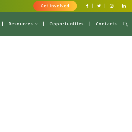
minbet giriş
Meybet giriş
Atlasbet giriş
efesbet
Get Involved
ing giriş
Betbigo
Betbigo giriş
Kalebet
Kalebet giriş
et giriş
Enbet
Enbet giriş
Meritking
Meritking giriş
Resources
Opportunities
Contacts
ulibet giriş
holiganbet giriş
pusulabet giriş
ahiscasino
bahiscasino giriş
avrupabet
iscasino
bahiscasino giriş
avrupabet
avrupabet giriş
Search For:
ganbet giriş
mavibet giriş
jojobet giriş
estbet giriş
teosbet giriş
Royalbet giriş
t
enbet giriş
meybet
meybet giriş
pokerklas giriş
liganbet giriş
meritking giriş
marsbahis giriş
et giriş
Amgbahis
Amgbahis giriş
teosbet giriş
iş
betnano
betnano giriş
betkanyon
betkanyon giriş
aribu
Betparibu giriş
holiganbet
holiganbet giriş
ay giriş
Süpertotobet giriş
meybet giriş
betsilin
betsilin giriş
norabahis
norabahis giriş
mabet
Romabet giriş
Amgbahis
Amgbahis giriş
Romabet giriş
Teosbet giriş
Roketbet giriş
bet giriş
pulibet giriş
atlasbet
atlasbet giriş
Adresi, Meritking Casino Ve Slot Oyunları