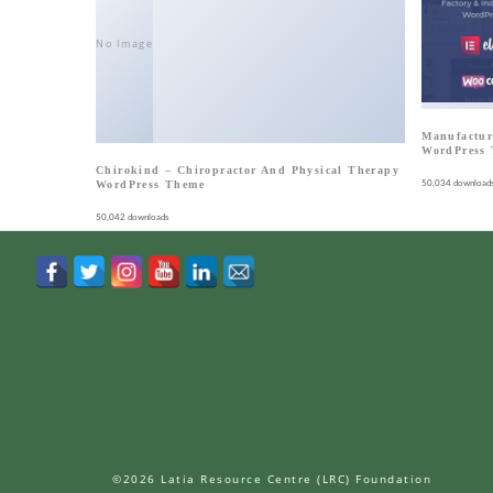
No Image
Manufactur
WordPress
Chirokind – Chiropractor And Physical Therapy
WordPress Theme
50,034 download
50,042 downloads
©2026 Latia Resource Centre (LRC) Foundation