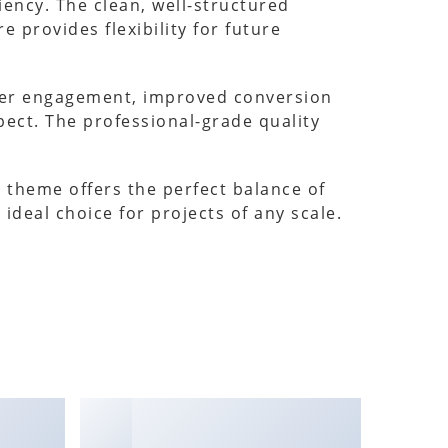
ency. The clean, well-structured
provides flexibility for future
ser engagement, improved conversion
ect. The professional-grade quality
 theme offers the perfect balance of
ideal choice for projects of any scale.