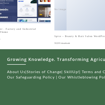
No Image
er - Factory and Industrial
 Theme
Spice – Beauty & Hair Salon WordPr
s
50,031 downloads
Growing Knowledge. Transforming Agricu
About Us
|
Stories of Change
|
SkillUp!
|
Terms and 
Our Safeguarding Policy
|
Our Whistleblowing Pol