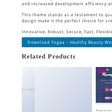
and increased development efficiency ar
omabet
Romabet giriş
Casibom
Casibom giriş
Avrup
ş
mavibet
mavibet giriş
celtabet
celtabet giriş
betnan
This theme stands as a testament to qua
yal
kingroyal giriş
kingroyal
kingroyal
kingroyal giriş
design make it the perfect choice for c
etcio giriş
betcio
betcio
betcio giriş
betcio
lunabet
lu
Innovative, Robust, Secure, Fast, Flexib
Download Yogaa – Healthy Beauty Wor
Related Products
No Image
Manufactur