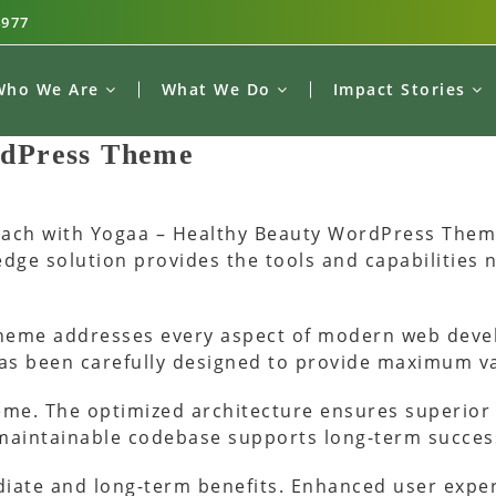
et giriş
meritking
meritking giriş
Millibahis giriş
jas
4977
bet giriş
marsbahis
marsbahis giriş
meritking
meritk
shagaming giriş
Meybet
Meybet giriş
Atlasbet
Atlasb
Who We Are
What We Do
Impact Stories
 giriş
restbet giriş
marsbahis giriş
amgbahis giriş
p
giriş
pokerklas
pokerklas giriş
betzula
betzula giriş
b
iş
pokerklas
pokerklas giriş
betzula
betzula giriş
bah
rdPress Theme
iriş
marsbahis giriş
romabet giriş
romabet giriş
holi
oliganbet
Holiganbet giriş
Alobet giriş
Alobet giriş
r
ltrabet
ultrabet giriş
norabahis
norabahis giriş
enbe
ch with Yogaa – Healthy Beauty WordPress Theme
t giriş
holiganbet giriş
mavibet giriş
jojobet giriş
ho
-edge solution provides the tools and capabilities 
debet giriş
Betmatik
Betmatik giriş
Mariobet
Mariob
 giriş
lunabet
lunabet giriş
marsbahis
marsbahis gir
iş
Efesbet
Efesbet giriş
Meritking
Meritking giriş
Betp
 theme addresses every aspect of modern web deve
osbet
Teosbet giriş
Pulibet
Pulibet giriş
Betplay
Betpl
has been carefully designed to provide maximum 
rsbahis
marsbahis giriş
holiganbet
holiganbet giriş
heme. The optimized architecture ensures superio
 giriş
Restbet
Restbet giriş
Jokerbet
Jokerbet giriş
Ro
n, maintainable codebase supports long-term succe
king giriş
Süpertotobet
Süpertotobet giriş
Romabet
giriş
romabet
romabet giriş
betplay
betplay giriş
alo
iate and long-term benefits. Enhanced user expe
us Ve Kampanyalar
Meritking Giriş: Meritking Giriş 