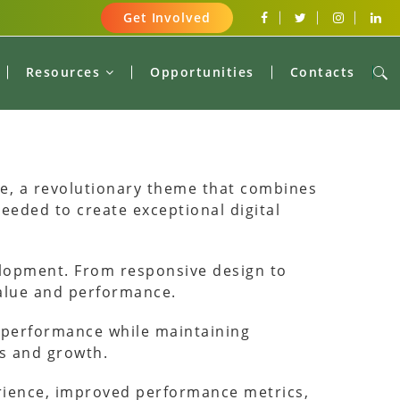
minbet giriş
Meybet giriş
Atlasbet giriş
efesbet
Get Involved
ing giriş
Betbigo
Betbigo giriş
Kalebet
Kalebet giriş
et giriş
Enbet
Enbet giriş
Meritking
Meritking giriş
Resources
Opportunities
Contacts
ulibet giriş
holiganbet giriş
pusulabet giriş
ahiscasino
bahiscasino giriş
avrupabet
iscasino
bahiscasino giriş
avrupabet
avrupabet giriş
Search For:
ganbet giriş
mavibet giriş
jojobet giriş
estbet giriş
teosbet giriş
Royalbet giriş
t
enbet giriş
meybet
meybet giriş
pokerklas giriş
, a revolutionary theme that combines
liganbet giriş
meritking giriş
marsbahis giriş
needed to create exceptional digital
et giriş
Amgbahis
Amgbahis giriş
teosbet giriş
iş
betnano
betnano giriş
betkanyon
betkanyon giriş
aribu
Betparibu giriş
holiganbet
holiganbet giriş
lopment. From responsive design to
ay giriş
Süpertotobet giriş
meybet giriş
value and performance.
betsilin
betsilin giriş
norabahis
norabahis giriş
r performance while maintaining
mabet
Romabet giriş
Amgbahis
Amgbahis giriş
ss and growth.
Romabet giriş
Teosbet giriş
Roketbet giriş
bet giriş
pulibet giriş
atlasbet
atlasbet giriş
rience, improved performance metrics,
Adresi, Meritking Casino Ve Slot Oyunları