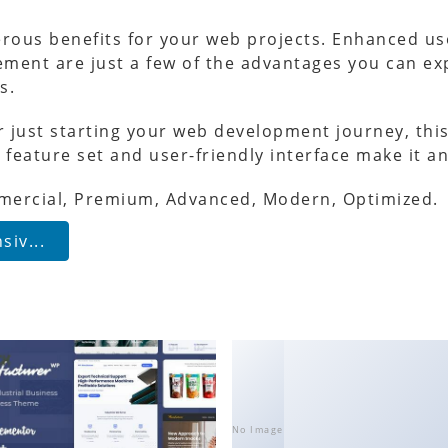
abet
Avrupabet giriş
Meritking Giriş: Meritking Spor
rous benefits for your web projects. Enhanced u
celtabet giriş
betnano
betnano giriş
jokerbet
jokerbe
ent are just a few of the advantages you can exp
g
Mrking
Mrking giriş
Mrking
Mrking
Mrking giriş
Mrki
s.
just starting your web development journey, this
feature set and user-friendly interface make it an 
mmercial, Premium, Advanced, Modern, Optimized.
iv...
No Image